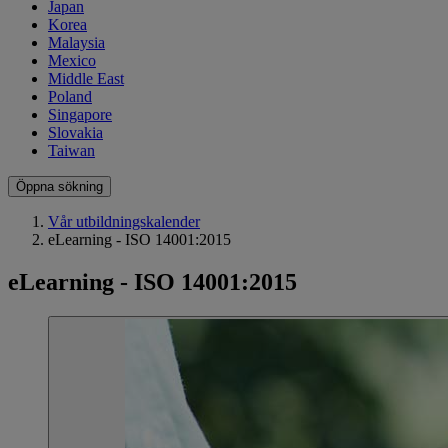
Japan
Korea
Malaysia
Mexico
Middle East
Poland
Singapore
Slovakia
Taiwan
Öppna sökning
Vår utbildningskalender
eLearning - ISO 14001:2015
eLearning - ISO 14001:2015