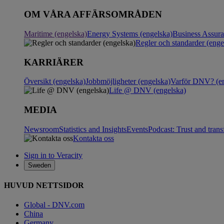
OM VÅRA AFFÄRSOMRÅDEN
Maritime (engelska)
Energy Systems (engelska)
Business Assur
Regler och standarder (enge
KARRIÄRER
Översikt (engelska)
Jobbmöjligheter (engelska)
Varför DNV? (en
Life @ DNV (engelska)
MEDIA
Newsroom
Statistics and Insights
Events
Podcast: Trust and tran
Kontakta oss
Sign in to Veracity
Sweden
HUVUD NETTSIDOR
Global - DNV.com
China
Germany