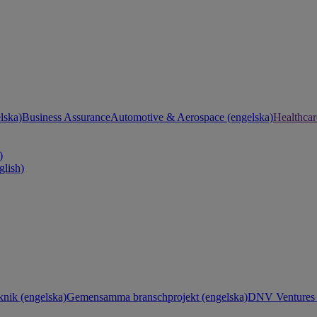
lska)
Business Assurance
Automotive & Aerospace (engelska)
Healthcar
)
glish)
knik (engelska)
Gemensamma branschprojekt (engelska)
DNV Ventures 