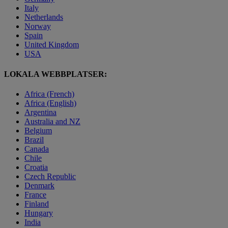
Italy
Netherlands
Norway
Spain
United Kingdom
USA
LOKALA WEBBPLATSER:
Africa (French)
Africa (English)
Argentina
Australia and NZ
Belgium
Brazil
Canada
Chile
Croatia
Czech Republic
Denmark
France
Finland
Hungary
India