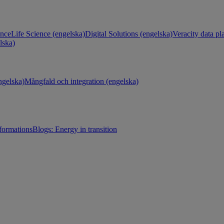
ance
Life Science (engelska)
Digital Solutions (engelska)
Veracity data pl
lska)
gelska)
Mångfald och integration (engelska)
sformations
Blogs: Energy in transition