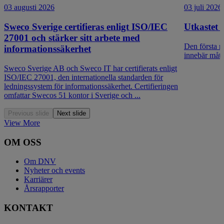
03 augusti 2026
03 juli 2026
Sweco Sverige certifieras enligt ISO/IEC
Utkastet 
27001 och stärker sitt arbete med
Den första r
informationssäkerhet
innebär mått
Sweco Sverige AB och Sweco IT har certifierats enligt
ISO/IEC 27001, den internationella standarden för
ledningssystem för informationssäkerhet. Certifieringen
omfattar Swecos 51 kontor i Sverige och ...
Previous slide
Next slide
View More
OM OSS
Om DNV
Nyheter och events
Karriärer
Årsrapporter
KONTAKT