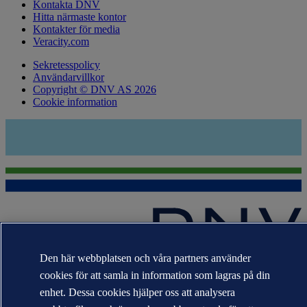
Kontakta DNV
Hitta närmaste kontor
Kontakter för media
Veracity.com
Sekretesspolicy
Användarvillkor
Copyright © DNV AS 2026
Cookie information
Den här webbplatsen och våra partners använder
Varumärkena DNV GL®, DNV®, Horizon Graphic och Det
cookies för att samla in information som lagras på din
Norske Veritas® tillhör företag i Det Norske Veritas-gruppen. Alla
rättigheter förbehållna.
enhet. Dessa cookies hjälper oss att analysera