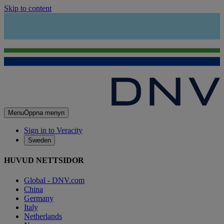
Skip to content
Menu
Öppna menyn
Sign in to Veracity
Sweden
HUVUD NETTSIDOR
Global - DNV.com
China
Germany
Italy
Netherlands