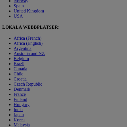
Norway
Spain
United Kingdom
USA
LOKALA WEBBPLATSER:
Africa (French)
Africa (English)
Argentina
Australia and NZ
Belgium
Brazil
Canada
Chile
Croatia
Czech Republic
Denmark
France
Finland
Hungary
India
Japan
Korea
Malaysia