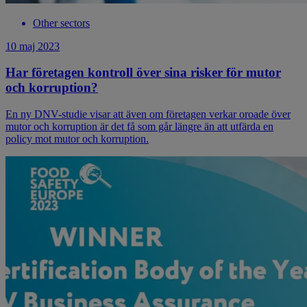
Other sectors
10 maj 2023
Har företagen kontroll över sina risker för mutor
och korruption?
En ny DNV-studie visar att även om företagen verkar oroade över
mutor och korruption är det få som går längre än att utfärda en
policy mot mutor och korruption.