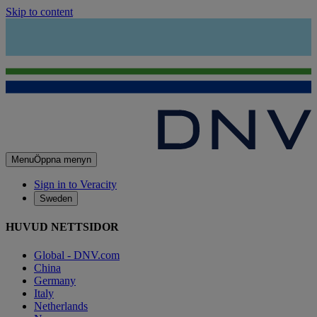
Skip to content
Menu
Öppna menyn
Sign in to Veracity
Sweden
HUVUD NETTSIDOR
Global - DNV.com
China
Germany
Italy
Netherlands