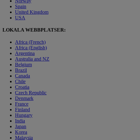
Norway
Spain
United Kingdom
USA
LOKALA WEBBPLATSER:
Africa (French)
Africa (English)
Argentina
Australia and NZ
Belgium
Brazil
Canada
Chile
Croatia
Czech Republic
Denmark
France
Finland
Hungary
India
Japan
Korea
Malaysia