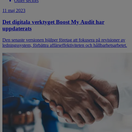
Other sectors
11 maj 2023
Det digitala verktyget Boost My Audit har
uppdaterats
Den senaste versionen hjälper företag att fokusera på revisioner av
ledningssystem, förbättra affärseffektiviteten och hållbarhetsarbetet.