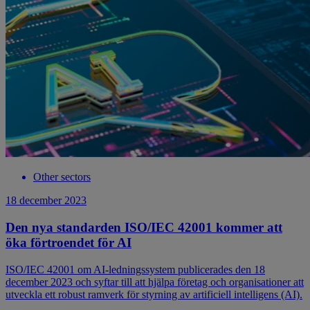
Other sectors
18 december 2023
Den nya standarden ISO/IEC 42001 kommer att
öka förtroendet för AI
ISO/IEC 42001 om AI-ledningssystem publicerades den 18
december 2023 och syftar till att hjälpa företag och organisationer att
utveckla ett robust ramverk för styrning av artificiell intelligens (AI).