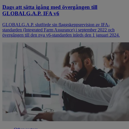
Dags att sätta igång med övergången till
GLOBALG.A.P. IFA v6
GLOBALG.A.P. slutförde sin flaggskeppsrevision av IFA-
standarden (Integrated Farm Assurance) i september 2022 och
övergången till den nya v6-standarden inleds den 1 januari 2024.