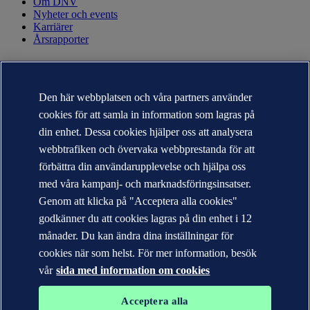
Om DNV
Nyheter och events
Karriärer
Årsrapporter
KONTAKT
Kontakta DNV
Den här webbplatsen och våra partners använder
Hitta närmaste kontor
cookies för att samla in information som lagras på
Kontakter för media
Veracity.com
din enhet. Dessa cookies hjälper oss att analysera
webbtrafiken och övervaka webbprestanda för att
Sekretesspolicy
Användarvillkor
förbättra din användarupplevelse och hjälpa oss
Copyright © DNV AS 2026
med våra kampanj- och marknadsföringsinsatser.
Cookie information
Genom att klicka på "Acceptera alla cookies"
godkänner du att cookies lagras på din enhet i 12
månader. Du kan ändra dina inställningar för
cookies när som helst. För mer information, besök
vår
sida med information om cookies
Acceptera alla