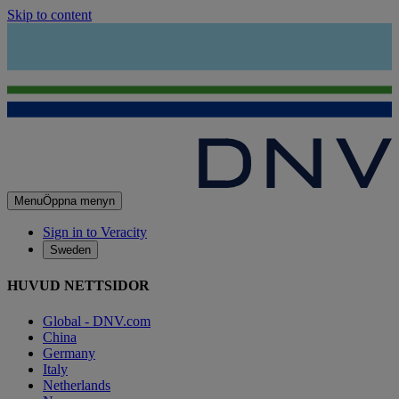
Skip to content
Menu
Öppna menyn
Sign in to Veracity
Sweden
HUVUD NETTSIDOR
Global - DNV.com
China
Germany
Italy
Netherlands