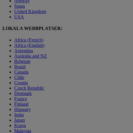
Norway
Spain
United Kingdom
USA
LOKALA WEBBPLATSER:
Africa (French)
Africa (English)
Argentina
Australia and NZ
Belgium
Brazil
Canada
Chile
Croatia
Czech Republic
Denmark
France
Finland
Hungary
India
Japan
Korea
Malaysia