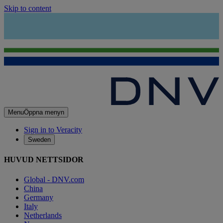
Skip to content
Menu
Öppna menyn
Sign in to Veracity
Sweden
HUVUD NETTSIDOR
Global - DNV.com
China
Germany
Italy
Netherlands