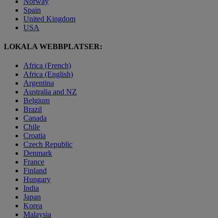
Norway
Spain
United Kingdom
USA
LOKALA WEBBPLATSER:
Africa (French)
Africa (English)
Argentina
Australia and NZ
Belgium
Brazil
Canada
Chile
Croatia
Czech Republic
Denmark
France
Finland
Hungary
India
Japan
Korea
Malaysia