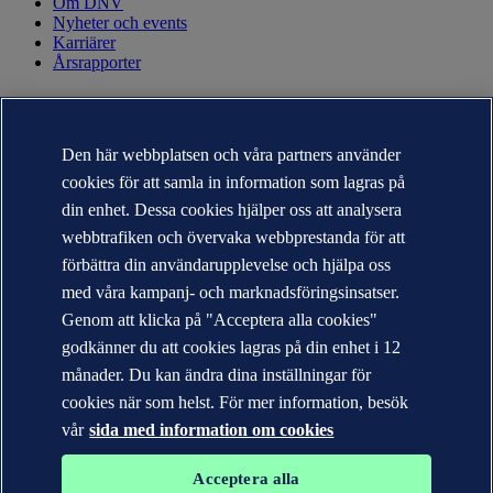
Om DNV
Nyheter och events
Karriärer
Årsrapporter
KONTAKT
Kontakta DNV
Den här webbplatsen och våra partners använder
Hitta närmaste kontor
cookies för att samla in information som lagras på
Kontakter för media
Veracity.com
din enhet. Dessa cookies hjälper oss att analysera
webbtrafiken och övervaka webbprestanda för att
Sekretesspolicy
Användarvillkor
förbättra din användarupplevelse och hjälpa oss
Copyright © DNV AS 2026
med våra kampanj- och marknadsföringsinsatser.
Cookie information
Genom att klicka på "Acceptera alla cookies"
godkänner du att cookies lagras på din enhet i 12
månader. Du kan ändra dina inställningar för
cookies när som helst. För mer information, besök
vår
sida med information om cookies
Acceptera alla