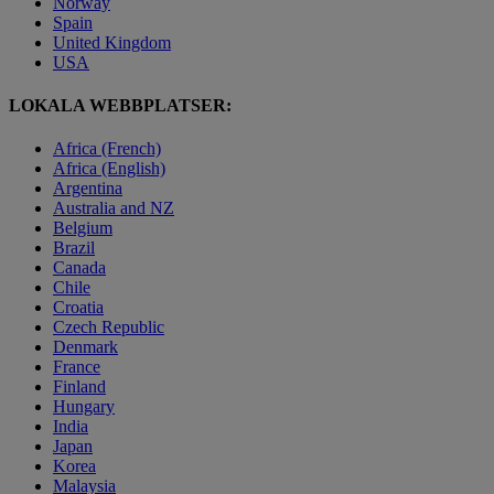
Norway
Spain
United Kingdom
USA
LOKALA WEBBPLATSER:
Africa (French)
Africa (English)
Argentina
Australia and NZ
Belgium
Brazil
Canada
Chile
Croatia
Czech Republic
Denmark
France
Finland
Hungary
India
Japan
Korea
Malaysia