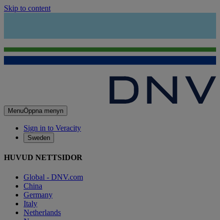
Skip to content
Menu
Öppna menyn
Sign in to Veracity
Sweden
HUVUD NETTSIDOR
Global - DNV.com
China
Germany
Italy
Netherlands