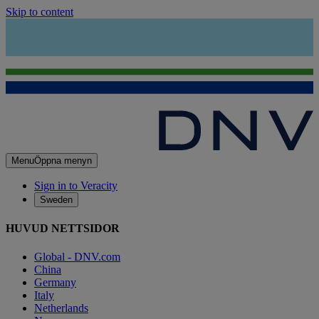
Skip to content
Menu
Öppna menyn
Sign in to Veracity
Sweden
HUVUD NETTSIDOR
Global - DNV.com
China
Germany
Italy
Netherlands