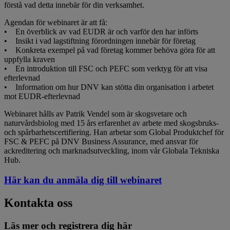
förstå vad detta innebär för din verksamhet.
Agendan för webinaret är att få:
• En överblick av vad EUDR är och varför den har införts
• Insikt i vad lagstiftning förordningen innebär för företag
• Konkreta exempel på vad företag kommer behöva göra för att
uppfylla kraven
• En introduktion till FSC och PEFC som verktyg för att visa
efterlevnad
• Information om hur DNV kan stötta din organisation i arbetet
mot EUDR-efterlevnad
Webinaret hålls av Patrik Vendel som är skogsvetare och
naturvårdsbiolog med 15 års erfarenhet av arbete med skogsbruks-
och spårbarhetscertifiering. Han arbetar som Global Produktchef för
FSC & PEFC på DNV Business Assurance, med ansvar för
ackreditering och marknadsutveckling, inom vår Globala Tekniska
Hub.
Här kan du anmäla dig till webinaret
Kontakta oss
Läs mer och registrera dig här