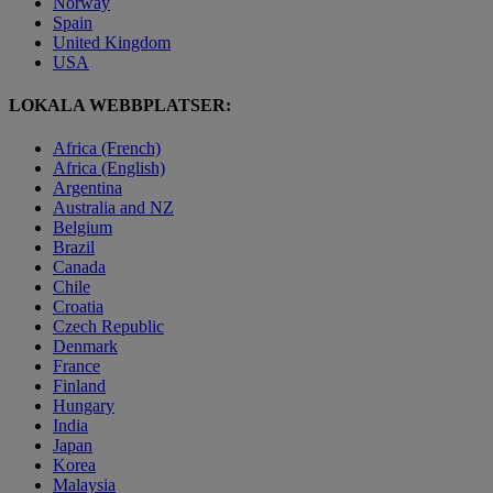
Norway
Spain
United Kingdom
USA
LOKALA WEBBPLATSER:
Africa (French)
Africa (English)
Argentina
Australia and NZ
Belgium
Brazil
Canada
Chile
Croatia
Czech Republic
Denmark
France
Finland
Hungary
India
Japan
Korea
Malaysia