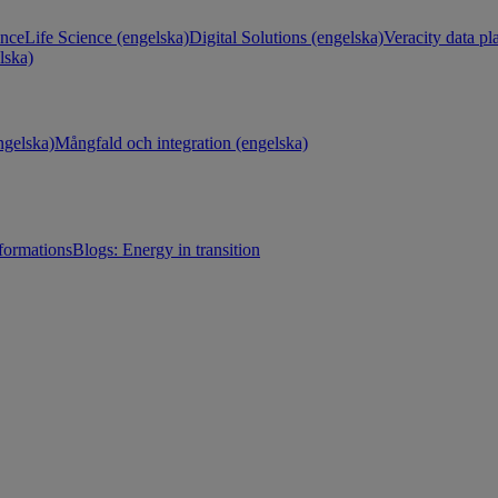
ance
Life Science (engelska)
Digital Solutions (engelska)
Veracity data pl
lska)
gelska)
Mångfald och integration (engelska)
sformations
Blogs: Energy in transition