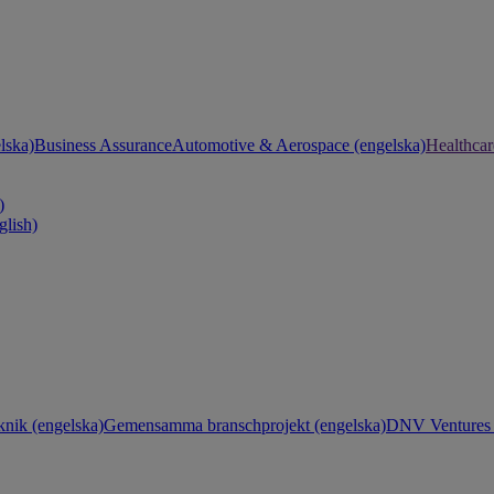
lska)
Business Assurance
Automotive & Aerospace (engelska)
Healthcar
)
glish)
knik (engelska)
Gemensamma branschprojekt (engelska)
DNV Ventures 