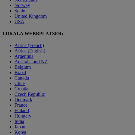
Norway
Spain
United Kingdom
USA
LOKALA WEBBPLATSER:
Africa (French)
Africa (English)
Argentina
Australia and NZ
Belgium
Brazil
Canada
Chile
Croatia
Czech Republic
Denmark
France
Finland
Hungary
India
Japan
Korea