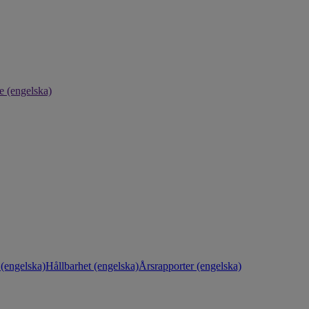
e (engelska)
(engelska)
Hållbarhet (engelska)
Årsrapporter (engelska)