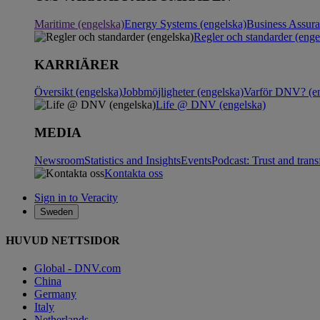
Maritime (engelska)
Energy Systems (engelska)
Business Assur
Regler och standarder (enge
KARRIÄRER
Översikt (engelska)
Jobbmöjligheter (engelska)
Varför DNV? (en
Life @ DNV (engelska)
MEDIA
Newsroom
Statistics and Insights
Events
Podcast: Trust and tran
Kontakta oss
Sign in to Veracity
Sweden
HUVUD NETTSIDOR
Global - DNV.com
China
Germany
Italy
Netherlands