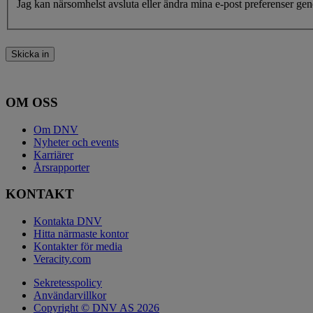
Jag kan närsomhelst avsluta eller ändra mina e-post preferenser g
Skicka in
OM OSS
Om DNV
Nyheter och events
Karriärer
Årsrapporter
KONTAKT
Kontakta DNV
Hitta närmaste kontor
Kontakter för media
Veracity.com
Sekretesspolicy
Användarvillkor
Copyright © DNV AS 2026