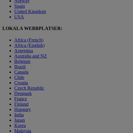
Norway
Spain
United Kingdom
USA
LOKALA WEBBPLATSER:
Africa (French)
Africa (English)
Argentina
Australia and NZ
Belgium
Brazil
Canada
Chile
Croatia
Czech Republic
Denmark
France
Finland
Hungary
India
Japan
Korea
Malaysia