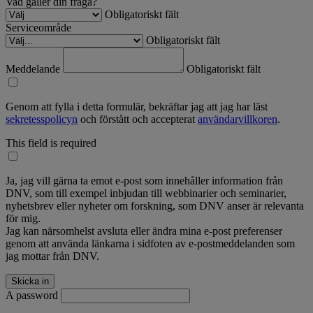
Vad gäller din fråga?
Obligatoriskt fält
Serviceområde
Obligatoriskt fält
Meddelande
Obligatoriskt fält
Genom att fylla i detta formulär, bekräftar jag att jag har läst
sekretesspolicyn
och förstått och accepterat
användarvillkoren
.
This field is required
Ja, jag vill gärna ta emot e-post som innehåller information från
DNV, som till exempel inbjudan till webbinarier och seminarier,
nyhetsbrev eller nyheter om forskning, som DNV anser är relevanta
för mig.
Jag kan närsomhelst avsluta eller ändra mina e-post preferenser
genom att använda länkarna i sidfoten av e-postmeddelanden som
jag mottar från DNV.
A password