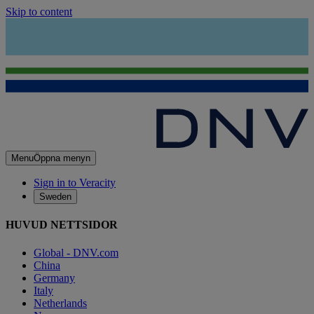
Skip to content
Menu
Öppna menyn
Sign in to Veracity
Sweden
HUVUD NETTSIDOR
Global - DNV.com
China
Germany
Italy
Netherlands