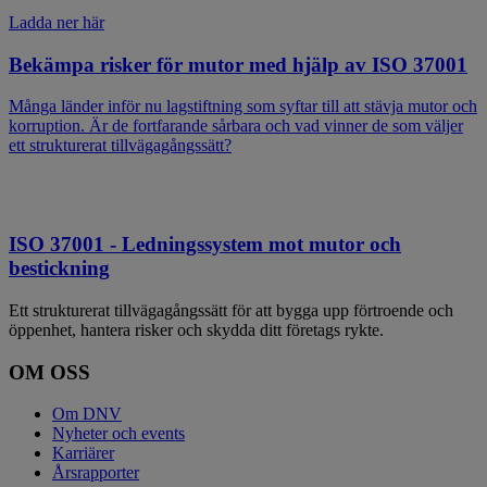
Ladda ner här
Bekämpa risker för mutor med hjälp av ISO 37001
Många länder inför nu lagstiftning som syftar till att stävja mutor och
korruption. Är de fortfarande sårbara och vad vinner de som väljer
ett strukturerat tillvägagångssätt?
ISO 37001 - Ledningssystem mot mutor och
bestickning
Ett strukturerat tillvägagångssätt för att bygga upp förtroende och
öppenhet, hantera risker och skydda ditt företags rykte.
OM OSS
Om DNV
Nyheter och events
Karriärer
Årsrapporter