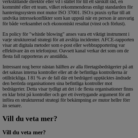
verkställande direktör eller vd i stället för till ett särskilt råd, en
kommitté eller ett team, vilket rekommenderas enligt standarden för
hanteringssystem mot mutor ISO 37001. ISO:s praxis syftar till att
undvika intressekonflikter som kan uppstå när en person är ansvarig
för både verksamhet och ekonomiskt resultat (vinst och förlust).
En policy för "whistle blowing" anses vara ett viktigt instrument i
varje strukturerad strategi för att avslöja incidenter. AFCE-rapporten
visar att digitala metoder som e-post eller webbrapportering var
effektivare än en telefonjour. Oavsett kanal verkar det som om de
flesta fall rapporteras av anställda.
Intressant nog beror nästan hälften av alla företagsbedrägerier på att
det saknas interna kontroller eller att de befintliga kontrollerna är
otillräckliga. I 81 % av de fall där ett bedrägeri upptäcktes ändrade
den berörda organisationen sina befintliga kontroller mot
bedrägerier. Detta visar tydligt att det i de flesta organisationer finns
en klar brist på kontroller och ger ett övertygande argument för att
införa en strukturerad strategi för bekämpning av mutor hellre förr
än senare.
Vill du veta mer?
Vill du veta mer?