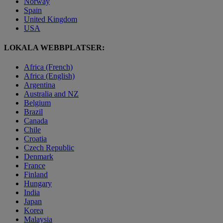
Norway
Spain
United Kingdom
USA
LOKALA WEBBPLATSER:
Africa (French)
Africa (English)
Argentina
Australia and NZ
Belgium
Brazil
Canada
Chile
Croatia
Czech Republic
Denmark
France
Finland
Hungary
India
Japan
Korea
Malaysia