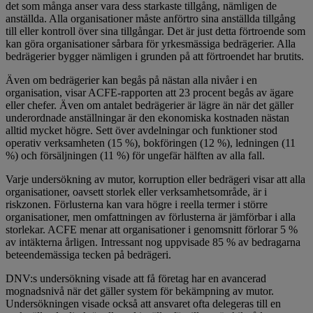
det som många anser vara dess starkaste tillgång, nämligen de
anställda. Alla organisationer måste anförtro sina anställda tillgång
till eller kontroll över sina tillgångar. Det är just detta förtroende som
kan göra organisationer sårbara för yrkesmässiga bedrägerier. Alla
bedrägerier bygger nämligen i grunden på att förtroendet har brutits.
Även om bedrägerier kan begås på nästan alla nivåer i en
organisation, visar ACFE-rapporten att 23 procent begås av ägare
eller chefer. Även om antalet bedrägerier är lägre än när det gäller
underordnade anställningar är den ekonomiska kostnaden nästan
alltid mycket högre. Sett över avdelningar och funktioner stod
operativ verksamheten (15 %), bokföringen (12 %), ledningen (11
%) och försäljningen (11 %) för ungefär hälften av alla fall.
Varje undersökning av mutor, korruption eller bedrägeri visar att alla
organisationer, oavsett storlek eller verksamhetsområde, är i
riskzonen. Förlusterna kan vara högre i reella termer i större
organisationer, men omfattningen av förlusterna är jämförbar i alla
storlekar. ACFE menar att organisationer i genomsnitt förlorar 5 %
av intäkterna årligen. Intressant nog uppvisade 85 % av bedragarna
beteendemässiga tecken på bedrägeri.
DNV:s undersökning visade att få företag har en avancerad
mognadsnivå när det gäller system för bekämpning av mutor.
Undersökningen visade också att ansvaret ofta delegeras till en