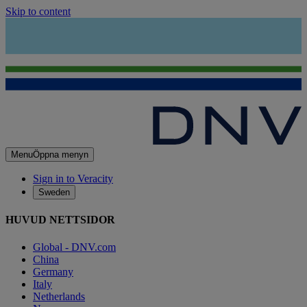
Skip to content
Menu
Öppna menyn
Sign in to Veracity
Sweden
HUVUD NETTSIDOR
Global - DNV.com
China
Germany
Italy
Netherlands