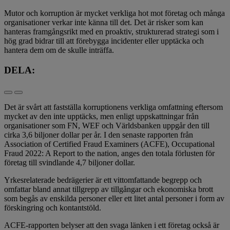
Mutor och korruption är mycket verkliga hot mot företag och många
organisationer verkar inte känna till det. Det är risker som kan
hanteras framgångsrikt med en proaktiv, strukturerad strategi som i
hög grad bidrar till att förebygga incidenter eller upptäcka och
hantera dem om de skulle inträffa.
DELA:
Det är svårt att fastställa korruptionens verkliga omfattning eftersom
mycket av den inte upptäcks, men enligt uppskattningar från
organisationer som FN, WEF och Världsbanken uppgår den till
cirka 3,6 biljoner dollar per år. I den senaste rapporten från
Association of Certified Fraud Examiners (ACFE), Occupational
Fraud 2022: A Report to the nation, anges den totala förlusten för
företag till svindlande 4,7 biljoner dollar.
Yrkesrelaterade bedrägerier är ett vittomfattande begrepp och
omfattar bland annat tillgrepp av tillgångar och ekonomiska brott
som begås av enskilda personer eller ett litet antal personer i form av
förskingring och kontantstöld.
ACFE-rapporten belyser att den svaga länken i ett företag också är