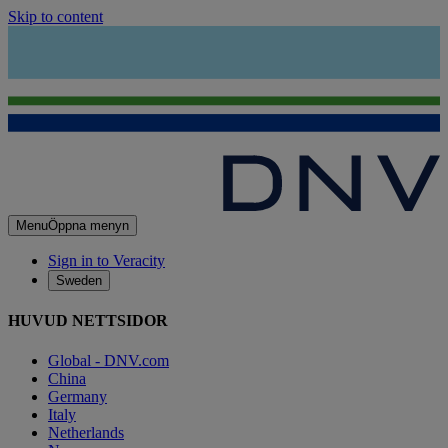
Skip to content
Menu
Öppna menyn
Sign in to Veracity
Sweden
HUVUD NETTSIDOR
Global - DNV.com
China
Germany
Italy
Netherlands