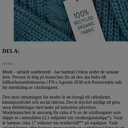
DELA:
Mode - särskilt snabbmode - har hamnat i fokus under de senaste
åren. Pressen är hög på branschen för att den ska bidra till
hållbarhetsambitionerna i FN:s Agenda 2030 och Parisavtalets mål
för minskning av växthusgaser.
Den stora utmaningen för modet är att övergå till cirkuläritet,
klimatpositivitet och social rättvisa. Det är mycket möjligt att göra
stora förbättringar med tanke på industrins påverkan.
Modebranschen är ansvarig för cirka 4 % av de växthusgaser som
släpps ut i atmosfären (2,1 miljarder ton växthusgasutsläpp*). Varje
år hamnar cirka 17 miljoner ton textilavfall** på soptippar. Varje
sekund bränns eller begravs motsvarande en sopbilslast kläder på en