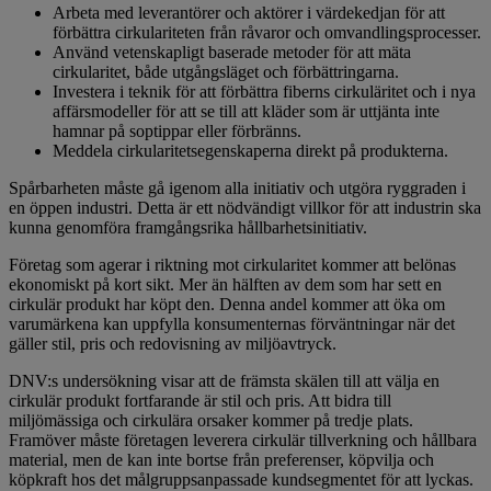
Arbeta med leverantörer och aktörer i värdekedjan för att
förbättra cirkulariteten från råvaror och omvandlingsprocesser.
Använd vetenskapligt baserade metoder för att mäta
cirkularitet, både utgångsläget och förbättringarna.
Investera i teknik för att förbättra fiberns cirkuläritet och i nya
affärsmodeller för att se till att kläder som är uttjänta inte
hamnar på soptippar eller förbränns.
Meddela cirkularitetsegenskaperna direkt på produkterna.
Spårbarheten måste gå igenom alla initiativ och utgöra ryggraden i
en öppen industri. Detta är ett nödvändigt villkor för att industrin ska
kunna genomföra framgångsrika hållbarhetsinitiativ.
Företag som agerar i riktning mot cirkularitet kommer att belönas
ekonomiskt på kort sikt. Mer än hälften av dem som har sett en
cirkulär produkt har köpt den. Denna andel kommer att öka om
varumärkena kan uppfylla konsumenternas förväntningar när det
gäller stil, pris och redovisning av miljöavtryck.
DNV:s undersökning visar att de främsta skälen till att välja en
cirkulär produkt fortfarande är stil och pris. Att bidra till
miljömässiga och cirkulära orsaker kommer på tredje plats.
Framöver måste företagen leverera cirkulär tillverkning och hållbara
material, men de kan inte bortse från preferenser, köpvilja och
köpkraft hos det målgruppsanpassade kundsegmentet för att lyckas.