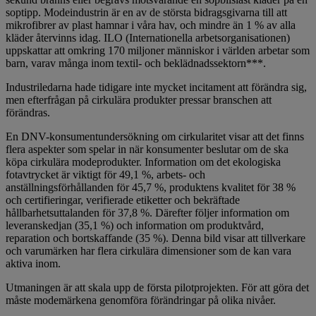
soptipp. Modeindustrin är en av de största bidragsgivarna till att
mikrofibrer av plast hamnar i våra hav, och mindre än 1 % av alla
kläder återvinns idag. ILO (Internationella arbetsorganisationen)
uppskattar att omkring 170 miljoner människor i världen arbetar som
barn, varav många inom textil- och beklädnadssektorn***.
Industriledarna hade tidigare inte mycket incitament att förändra sig,
men efterfrågan på cirkulära produkter pressar branschen att
förändras.
En DNV-konsumentundersökning om cirkularitet visar att det finns
flera aspekter som spelar in när konsumenter beslutar om de ska
köpa cirkulära modeprodukter. Information om det ekologiska
fotavtrycket är viktigt för 49,1 %, arbets- och
anställningsförhållanden för 45,7 %, produktens kvalitet för 38 %
och certifieringar, verifierade etiketter och bekräftade
hållbarhetsuttalanden för 37,8 %. Därefter följer information om
leveranskedjan (35,1 %) och information om produktvård,
reparation och bortskaffande (35 %). Denna bild visar att tillverkare
och varumärken har flera cirkulära dimensioner som de kan vara
aktiva inom.
Utmaningen är att skala upp de första pilotprojekten. För att göra det
måste modemärkena genomföra förändringar på olika nivåer.