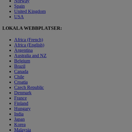
Norway
Spain
United Kingdom
USA
LOKALA WEBBPLATSER:
Africa (French)
Africa (English)
Argentina
Australia and NZ
Belgium
Brazil
Canada
Chile
Croatia
Czech Republic
Denmark
France
Finland
Hungary
India
Japan
Korea
Malaysia