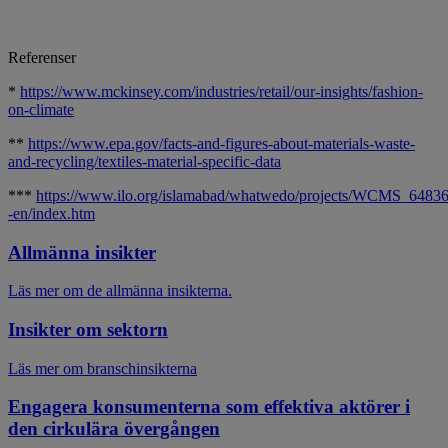
Referenser
*
https://www.mckinsey.com/industries/retail/our-insights/fashion-
on-climate
**
https://www.epa.gov/facts-and-figures-about-materials-waste-
and-recycling/textiles-material-specific-data
***
https://www.ilo.org/islamabad/whatwedo/projects/WCMS_64836
-en/index.htm
Allmänna insikter
Läs mer om de allmänna insikterna.
Insikter om sektorn
Läs mer om branschinsikterna
Engagera konsumenterna som effektiva aktörer i
den cirkulära övergången