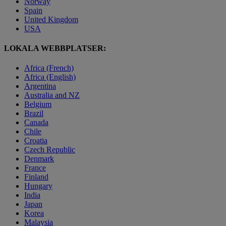
Norway
Spain
United Kingdom
USA
LOKALA WEBBPLATSER:
Africa (French)
Africa (English)
Argentina
Australia and NZ
Belgium
Brazil
Canada
Chile
Croatia
Czech Republic
Denmark
France
Finland
Hungary
India
Japan
Korea
Malaysia