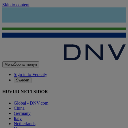
Skip to content
Menu
Öppna menyn
Sign in to Veracity
Sweden
HUVUD NETTSIDOR
Global - DNV.com
China
Germany
Italy
Netherlands