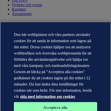
Om DNV
Nyheter och events
Karriärer
Årsrapporter
KONTAKT
Kontakta DNV
Den här webbplatsen och våra partners använder
Hitta närmaste kontor
cookies för att samla in information som lagras på
Kontakter för media
Veracity.com
din enhet. Dessa cookies hjälper oss att analysera
webbtrafiken och övervaka webbprestanda för att
Sekretesspolicy
Användarvillkor
förbättra din användarupplevelse och hjälpa oss
Copyright © DNV AS 2026
med våra kampanj- och marknadsföringsinsatser.
Cookie information
Genom att klicka på "Acceptera alla cookies"
godkänner du att cookies lagras på din enhet i 12
månader. Du kan ändra dina inställningar för
cookies när som helst. För mer information, besök
vår
sida med information om cookies
Acceptera alla