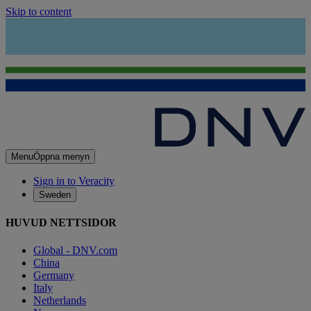
Skip to content
Menu
Öppna menyn
Sign in to Veracity
Sweden
HUVUD NETTSIDOR
Global - DNV.com
China
Germany
Italy
Netherlands