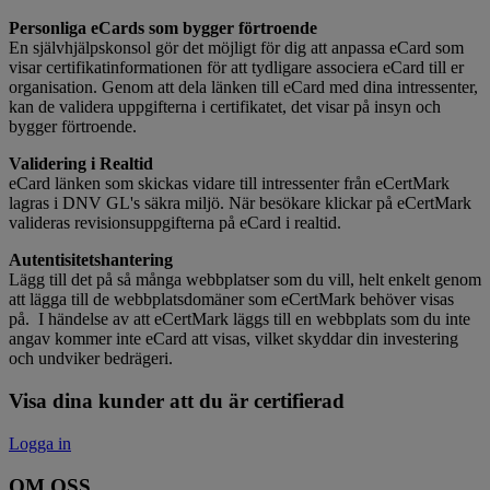
Personliga eCards som bygger förtroende
En självhjälpskonsol gör det möjligt för dig att anpassa eCard som
visar certifikatinformationen för att tydligare associera eCard till er
organisation. Genom att dela länken till eCard med dina intressenter,
kan de validera uppgifterna i certifikatet, det visar på insyn och
bygger förtroende.
Validering i Realtid
eCard länken som skickas vidare till intressenter från eCertMark
lagras i DNV GL's säkra miljö. När besökare klickar på eCertMark
valideras revisionsuppgifterna på eCard i realtid.
Autentisitetshantering
Lägg till det på så många webbplatser som du vill, helt enkelt genom
att lägga till de webbplatsdomäner som eCertMark behöver visas
på. I händelse av att eCertMark läggs till en webbplats som du inte
angav kommer inte eCard att visas, vilket skyddar din investering
och undviker bedrägeri.
Visa dina kunder att du är certifierad
Logga in
OM OSS