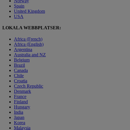
Norway
Spain
United Kingdom
USA
LOKALA WEBBPLATSER:
Africa (French)
Africa (English)
Argentina
Australia and NZ
Belgium
Brazil
Canada
Chile
Croatia
Czech Republic
Denmark
France
Finland
Hungary
India
Japan
Korea
Malaysia