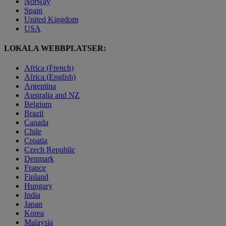
Norway
Spain
United Kingdom
USA
LOKALA WEBBPLATSER:
Africa (French)
Africa (English)
Argentina
Australia and NZ
Belgium
Brazil
Canada
Chile
Croatia
Czech Republic
Denmark
France
Finland
Hungary
India
Japan
Korea
Malaysia