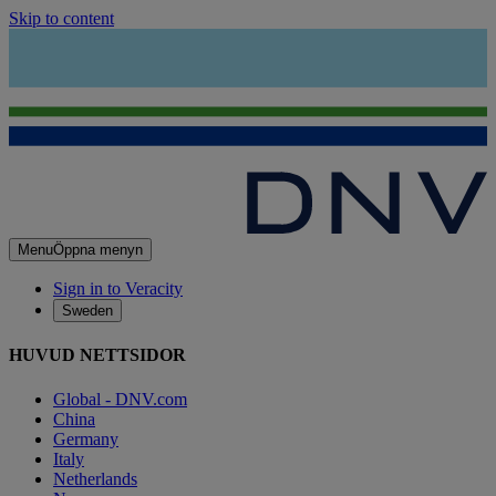
Skip to content
Menu
Öppna menyn
Sign in to Veracity
Sweden
HUVUD NETTSIDOR
Global - DNV.com
China
Germany
Italy
Netherlands