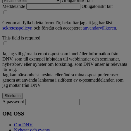
Obligatoriskt fält
Meddelande
Obligatoriskt fält
Genom att fylla i detta formulär, bekräftar jag att jag har läst
sekretesspolicyn
och förstått och accepterat
användarvillkoren
.
This field is required
Ja, jag vill gärna ta emot e-post som innehåller information från
DNV, som till exempel inbjudan till webbinarier och seminarier,
nyhetsbrev eller nyheter om forskning, som DNV anser är relevanta
för mig.
Jag kan närsomhelst avsluta eller ändra mina e-post preferenser
genom att använda länkarna i sidfoten av e-postmeddelanden som
jag mottar från DNV.
A password
OM OSS
Om DNV
Nyheter och events