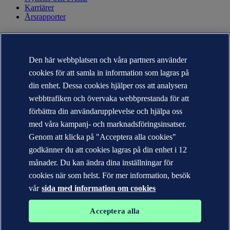
Karriärer
Årsrapporter
KONTAKT
Kontakta DNV
Den här webbplatsen och våra partners använder
Hitta närmaste kontor
cookies för att samla in information som lagras på
Kontakter för media
Veracity.com
din enhet. Dessa cookies hjälper oss att analysera
webbtrafiken och övervaka webbprestanda för att
Sekretesspolicy
Användarvillkor
förbättra din användarupplevelse och hjälpa oss
Copyright © DNV AS 2026
med våra kampanj- och marknadsföringsinsatser.
Cookie information
Genom att klicka på "Acceptera alla cookies"
godkänner du att cookies lagras på din enhet i 12
månader. Du kan ändra dina inställningar för
cookies när som helst. För mer information, besök
vår
sida med information om cookies
Acceptera alla