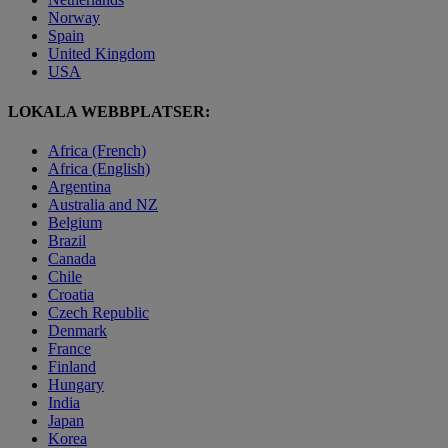
Norway
Spain
United Kingdom
USA
LOKALA WEBBPLATSER:
Africa (French)
Africa (English)
Argentina
Australia and NZ
Belgium
Brazil
Canada
Chile
Croatia
Czech Republic
Denmark
France
Finland
Hungary
India
Japan
Korea