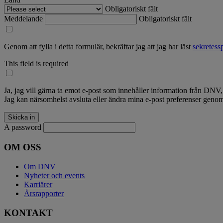
Obligatoriskt fält
Meddelande
Obligatoriskt fält
Genom att fylla i detta formulär, bekräftar jag att jag har läst
sekretess
This field is required
Ja, jag vill gärna ta emot e-post som innehåller information från DNV
Jag kan närsomhelst avsluta eller ändra mina e-post preferenser gen
A password
OM OSS
Om DNV
Nyheter och events
Karriärer
Årsrapporter
KONTAKT