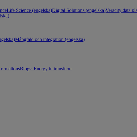
ance
Life Science (engelska)
Digital Solutions (engelska)
Veracity data pl
lska)
gelska)
Mångfald och integration (engelska)
sformations
Blogs: Energy in transition