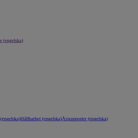
e (engelska)
(engelska)
Hållbarhet (engelska)
Årsrapporter (engelska)