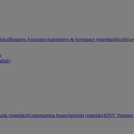
lska)
Business Assurance
Automotive & Aerospace (engelska)
Healthcar
)
glish)
knik (engelska)
Gemensamma branschprojekt (engelska)
DNV Ventures 