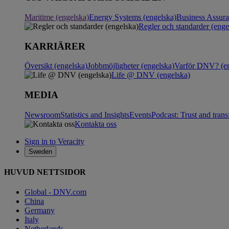
Maritime (engelska)
Energy Systems (engelska)
Business Assur
Regler och standarder (enge
KARRIÄRER
Översikt (engelska)
Jobbmöjligheter (engelska)
Varför DNV? (en
Life @ DNV (engelska)
MEDIA
Newsroom
Statistics and Insights
Events
Podcast: Trust and tran
Kontakta oss
Sign in to Veracity
Sweden
HUVUD NETTSIDOR
Global - DNV.com
China
Germany
Italy
Netherlands