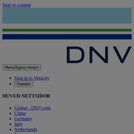
Skip to content
Menu
Öppna menyn
Sign in to Veracity
Sweden
HUVUD NETTSIDOR
Global - DNV.com
China
Germany
Italy
Netherlands