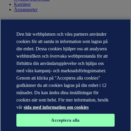
Karriärer
Årsrapporter
KONTAKT
Kontakta DNV
Den här webbplatsen och våra partners använder
Hitta närmaste kontor
cookies för att samla in information som lagras på
Kontakter för media
Veracity.com
din enhet. Dessa cookies hjälper oss att analysera
webbtrafiken och övervaka webbprestanda för att
Sekretesspolicy
Användarvillkor
förbättra din användarupplevelse och hjälpa oss
Copyright © DNV AS 2026
med våra kampanj- och marknadsföringsinsatser.
Cookie information
Genom att klicka på "Acceptera alla cookies"
godkänner du att cookies lagras på din enhet i 12
månader. Du kan ändra dina inställningar för
cookies när som helst. För mer information, besök
vår
sida med information om cookies
Acceptera alla