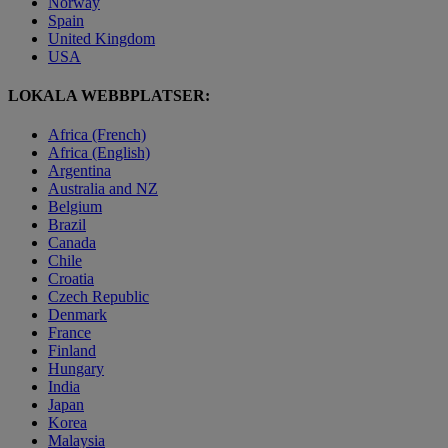
Norway
Spain
United Kingdom
USA
LOKALA WEBBPLATSER:
Africa (French)
Africa (English)
Argentina
Australia and NZ
Belgium
Brazil
Canada
Chile
Croatia
Czech Republic
Denmark
France
Finland
Hungary
India
Japan
Korea
Malaysia