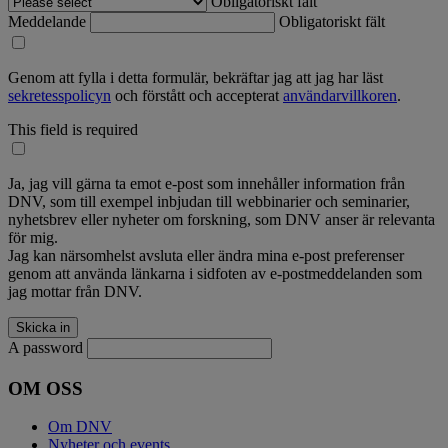
Obligatoriskt fält
Meddelande
Obligatoriskt fält
Genom att fylla i detta formulär, bekräftar jag att jag har läst
sekretesspolicyn
och förstått och accepterat
användarvillkoren
.
This field is required
Ja, jag vill gärna ta emot e-post som innehåller information från
DNV, som till exempel inbjudan till webbinarier och seminarier,
nyhetsbrev eller nyheter om forskning, som DNV anser är relevanta
för mig.
Jag kan närsomhelst avsluta eller ändra mina e-post preferenser
genom att använda länkarna i sidfoten av e-postmeddelanden som
jag mottar från DNV.
A password
OM OSS
Om DNV
Nyheter och events