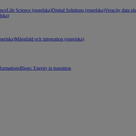
ance
Life Science (engelska)
Digital Solutions (engelska)
Veracity data pl
lska)
gelska)
Mångfald och integration (engelska)
sformations
Blogs: Energy in transition