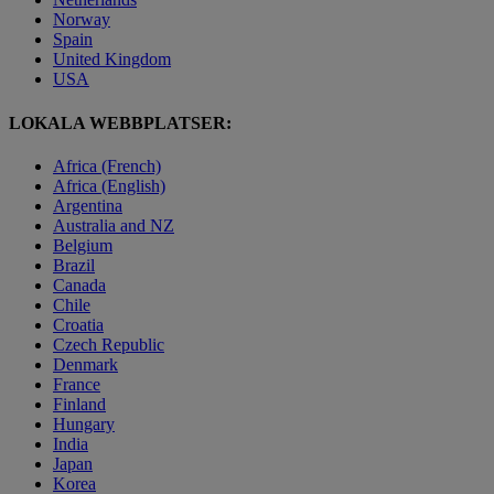
Norway
Spain
United Kingdom
USA
LOKALA WEBBPLATSER:
Africa (French)
Africa (English)
Argentina
Australia and NZ
Belgium
Brazil
Canada
Chile
Croatia
Czech Republic
Denmark
France
Finland
Hungary
India
Japan
Korea