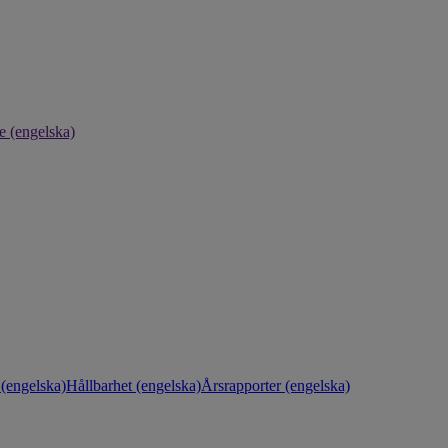
e (engelska)
(engelska)
Hållbarhet (engelska)
Årsrapporter (engelska)