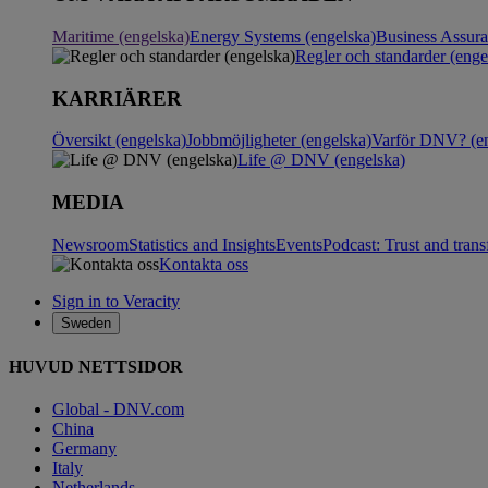
Maritime (engelska)
Energy Systems (engelska)
Business Assur
Regler och standarder (enge
KARRIÄRER
Översikt (engelska)
Jobbmöjligheter (engelska)
Varför DNV? (en
Life @ DNV (engelska)
MEDIA
Newsroom
Statistics and Insights
Events
Podcast: Trust and tran
Kontakta oss
Sign in to Veracity
Sweden
HUVUD NETTSIDOR
Global - DNV.com
China
Germany
Italy
Netherlands