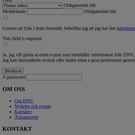
Obligatoriskt fält
Meddelande
Obligatoriskt fält
Genom att fylla i detta formulär, bekräftar jag att jag har läst
sekretess
This field is required
Ja, jag vill gärna ta emot e-post som innehåller information från DNV
Jag kan närsomhelst avsluta eller ändra mina e-post preferenser gen
A password
OM OSS
Om DNV
Nyheter och events
Karriärer
Årsrapporter
KONTAKT