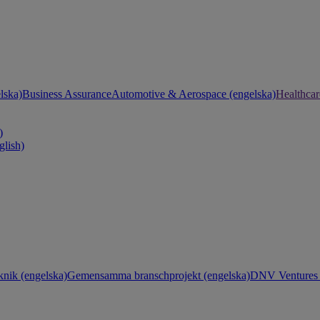
lska)
Business Assurance
Automotive & Aerospace (engelska)
Healthcar
)
glish)
knik (engelska)
Gemensamma branschprojekt (engelska)
DNV Ventures 