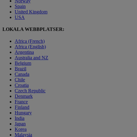
Norway
Spain
United Kingdom
USA
LOKALA WEBBPLATSER:
Africa (French)
Africa (English)
Argentina
Australia and NZ
Belgium
Brazil
Canada
Chile
Croatia
Czech Republic
Denmark
France
Finland
Hungary
India
Japan
Korea
Malaysia