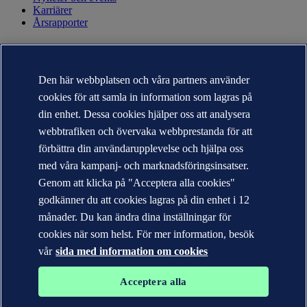
Karriärer
Årsrapporter
KONTAKT
Kontakta DNV
Den här webbplatsen och våra partners använder
Hitta närmaste kontor
cookies för att samla in information som lagras på
Kontakter för media
Veracity.com
din enhet. Dessa cookies hjälper oss att analysera
webbtrafiken och övervaka webbprestanda för att
Sekretesspolicy
Användarvillkor
förbättra din användarupplevelse och hjälpa oss
Copyright © DNV AS 2026
med våra kampanj- och marknadsföringsinsatser.
Cookie information
Genom att klicka på "Acceptera alla cookies"
godkänner du att cookies lagras på din enhet i 12
månader. Du kan ändra dina inställningar för
cookies när som helst. För mer information, besök
vår
sida med information om cookies
Acceptera alla