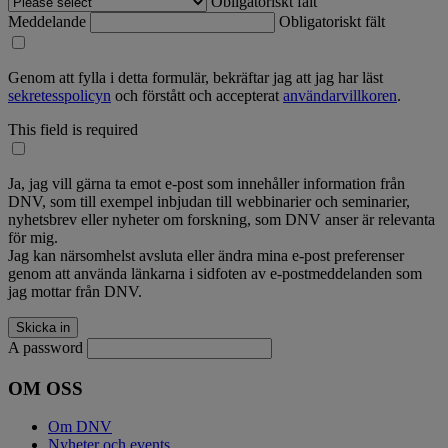
Obligatoriskt fält
Meddelande
Obligatoriskt fält
Genom att fylla i detta formulär, bekräftar jag att jag har läst
sekretesspolicyn
och förstått och accepterat
användarvillkoren
.
This field is required
Ja, jag vill gärna ta emot e-post som innehåller information från
DNV, som till exempel inbjudan till webbinarier och seminarier,
nyhetsbrev eller nyheter om forskning, som DNV anser är relevanta
för mig.
Jag kan närsomhelst avsluta eller ändra mina e-post preferenser
genom att använda länkarna i sidfoten av e-postmeddelanden som
jag mottar från DNV.
A password
OM OSS
Om DNV
Nyheter och events