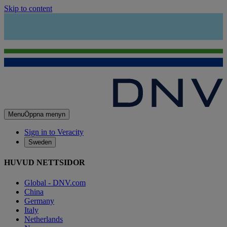
Skip to content
Menu
Öppna menyn
Sign in to Veracity
Sweden
HUVUD NETTSIDOR
Global - DNV.com
China
Germany
Italy
Netherlands