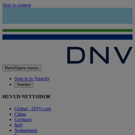
Skip to content
Menu
Öppna menyn
Sign in to Veracity
Sweden
HUVUD NETTSIDOR
Global - DNV.com
China
Germany
Italy
Netherlands