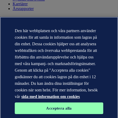
Karriärer
Årsrapporter
KONTAKT
Kontakta DNV
Den här webbplatsen och våra partners använder
Hitta närmaste kontor
cookies för att samla in information som lagras på
Kontakter för media
Veracity.com
din enhet. Dessa cookies hjälper oss att analysera
webbtrafiken och övervaka webbprestanda för att
Sekretesspolicy
Användarvillkor
förbättra din användarupplevelse och hjälpa oss
Copyright © DNV AS 2026
med våra kampanj- och marknadsföringsinsatser.
Cookie information
Genom att klicka på "Acceptera alla cookies"
godkänner du att cookies lagras på din enhet i 12
månader. Du kan ändra dina inställningar för
cookies när som helst. För mer information, besök
vår
sida med information om cookies
Acceptera alla