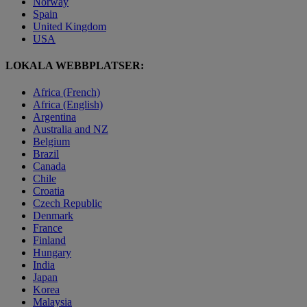
Norway
Spain
United Kingdom
USA
LOKALA WEBBPLATSER:
Africa (French)
Africa (English)
Argentina
Australia and NZ
Belgium
Brazil
Canada
Chile
Croatia
Czech Republic
Denmark
France
Finland
Hungary
India
Japan
Korea
Malaysia