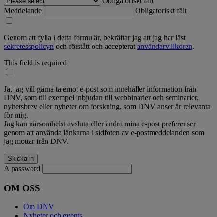
Obligatoriskt fält
Meddelande
Obligatoriskt fält
Genom att fylla i detta formulär, bekräftar jag att jag har läst
sekretesspolicyn
och förstått och accepterat
användarvillkoren
.
This field is required
Ja, jag vill gärna ta emot e-post som innehåller information från
DNV, som till exempel inbjudan till webbinarier och seminarier,
nyhetsbrev eller nyheter om forskning, som DNV anser är relevanta
för mig.
Jag kan närsomhelst avsluta eller ändra mina e-post preferenser
genom att använda länkarna i sidfoten av e-postmeddelanden som
jag mottar från DNV.
A password
OM OSS
Om DNV
Nyheter och events