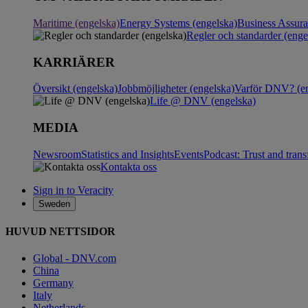
Maritime (engelska)
Energy Systems (engelska)
Business Assur
Regler och standarder (enge
KARRIÄRER
Översikt (engelska)
Jobbmöjligheter (engelska)
Varför DNV? (en
Life @ DNV (engelska)
MEDIA
Newsroom
Statistics and Insights
Events
Podcast: Trust and tran
Kontakta oss
Sign in to Veracity
Sweden
HUVUD NETTSIDOR
Global - DNV.com
China
Germany
Italy
Netherlands