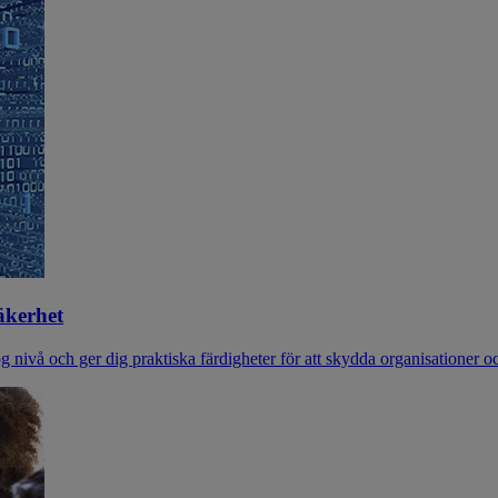
äkerhet
ög nivå och ger dig praktiska färdigheter för att skydda organisationer oc