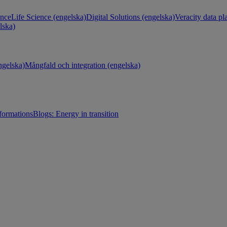
ance
Life Science (engelska)
Digital Solutions (engelska)
Veracity data pl
lska)
gelska)
Mångfald och integration (engelska)
sformations
Blogs: Energy in transition