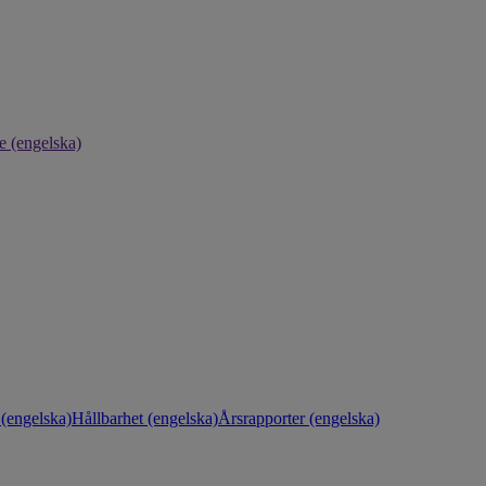
e (engelska)
(engelska)
Hållbarhet (engelska)
Årsrapporter (engelska)