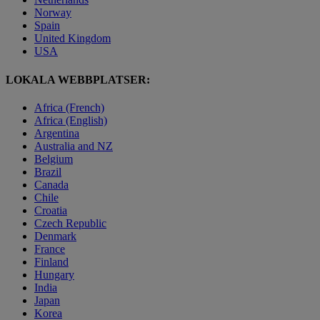
Norway
Spain
United Kingdom
USA
LOKALA WEBBPLATSER:
Africa (French)
Africa (English)
Argentina
Australia and NZ
Belgium
Brazil
Canada
Chile
Croatia
Czech Republic
Denmark
France
Finland
Hungary
India
Japan
Korea