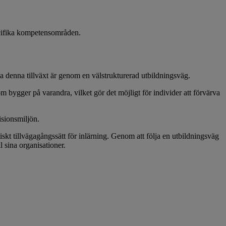
pecifika kompetensområden.
lla denna tillväxt är genom en välstrukturerad utbildningsväg.
om bygger på varandra, vilket gör det möjligt för individer att förvärva
isionsmiljön.
iskt tillvägagångssätt för inlärning. Genom att följa en utbildningsväg
l sina organisationer.