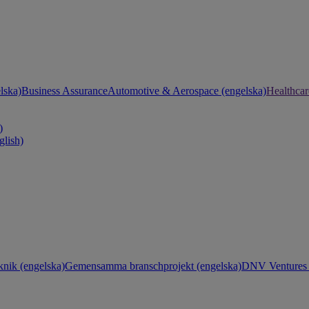
lska)
Business Assurance
Automotive & Aerospace (engelska)
Healthcar
)
glish)
knik (engelska)
Gemensamma branschprojekt (engelska)
DNV Ventures 