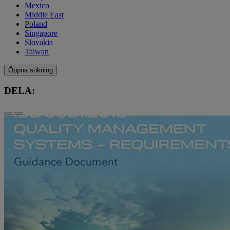
Mexico
Middle East
Poland
Singapore
Slovakia
Taiwan
Öppna sökning
DELA: