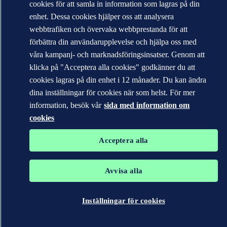
cookies för att samla in information som lagras på din
enhet. Dessa cookies hjälper oss att analysera
webbtrafiken och övervaka webbprestanda för att
förbättra din användarupplevelse och hjälpa oss med
våra kampanj- och marknadsföringsinsatser. Genom att
klicka på "Acceptera alla cookies" godkänner du att
Varumärkena DNV GL®, DNV®, Horizon Graphic och Det
Norske Veritas® tillhör företag i Det Norske Veritas-gruppen. Alla
cookies lagras på din enhet i 12 månader. Du kan ändra
rättigheter förbehållna.
dina inställningar för cookies när som helst. För mer
WHEN TRUST MATTERS
information, besök vår
sida med information om
cookies
Acceptera alla
Avvisa alla
Inställningar för cookies