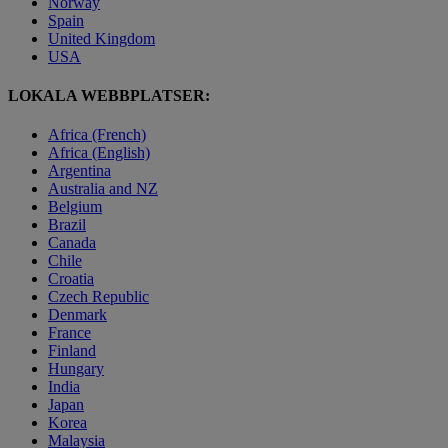
Norway
Spain
United Kingdom
USA
LOKALA WEBBPLATSER:
Africa (French)
Africa (English)
Argentina
Australia and NZ
Belgium
Brazil
Canada
Chile
Croatia
Czech Republic
Denmark
France
Finland
Hungary
India
Japan
Korea
Malaysia