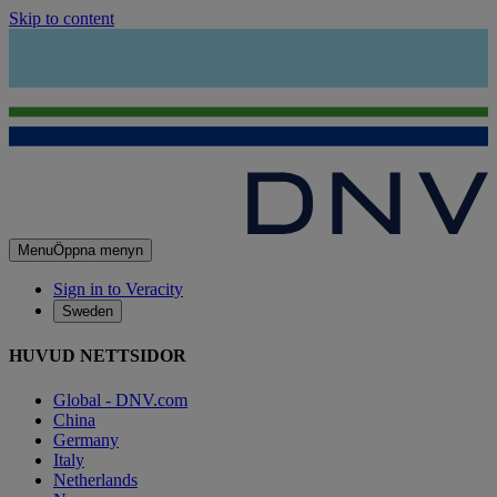
Skip to content
Menu
Öppna menyn
Sign in to Veracity
Sweden
HUVUD NETTSIDOR
Global - DNV.com
China
Germany
Italy
Netherlands