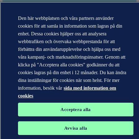
Den här webbplatsen och våra partners använder
cookies för att samla in information som lagras på din
enhet. Dessa cookies hjälper oss att analysera
webbtrafiken och övervaka webbprestanda för att
förbättra din användarupplevelse och hjälpa oss med
våra kampanj- och marknadsföringsinsatser. Genom att
Varumärkena DNV GL®, DNV®, Horizon Graphic och Det
klicka på "Acceptera alla cookies" godkänner du att
Norske Veritas® tillhör företag i Det Norske Veritas-gruppen. Alla
cookies lagras på din enhet i 12 månader. Du kan ändra
rättigheter förbehållna.
dina inställningar för cookies när som helst. För mer
WHEN TRUST MATTERS
information, besök vår
sida med information om
cookies
Acceptera alla
Avvisa alla