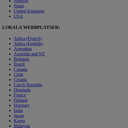
Norway
Spain
United Kingdom
USA
LOKALA WEBBPLATSER:
Africa (French)
Africa (English)
Argentina
Australia and NZ
Belgium
Brazil
Canada
Chile
Croatia
Czech Republic
Denmark
France
Finland
Hungary
India
Japan
Korea
Malaysia