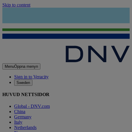
Skip to content
Menu
Öppna menyn
Sign in to Veracity
Sweden
HUVUD NETTSIDOR
Global - DNV.com
China
Germany
Italy
Netherlands