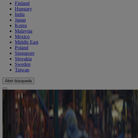
Finland
Hungary
India
Japan
Korea
Malaysia
Mexico
Middle East
Poland
Singapore
Slovakia
Sweden
Taiwan
Abrir búsqueda