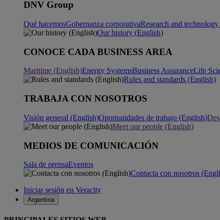
DNV Group
Qué hacemos
Gobernanza corporativa
Research and technology 
Our history (English)
CONOCE CADA BUSINESS AREA
Maritime (English)
Energy Systems
Business Assurance
Life Sci
Rules and standards (English)
TRABAJA CON NOSOTROS
Visión general (English)
Oportunidades de trabajo (English)
Desa
Meet our people (English)
MEDIOS DE COMUNICACIÓN
Sala de prensa
Eventos
Contacta con nosotros (Engl
Iniciar sesión en Veracity
Argentina
PRINCIPALES SITIOS WEB