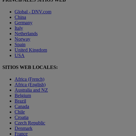
Global - DNV.com
China
Germany
Italy
Netherlands
Norway
Spain
United Kingdom
USA
SITIOS WEB LOCALES:
Africa (French)
Africa (English)
Australia and NZ
Belgium
Brazil
Canada
Chile
Croatia
Czech Republic
Denmark
France