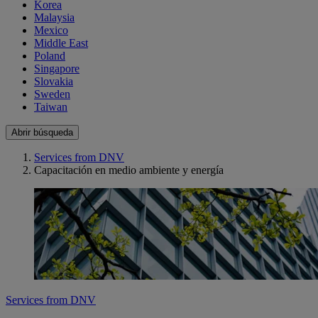
Korea
Malaysia
Mexico
Middle East
Poland
Singapore
Slovakia
Sweden
Taiwan
Abrir búsqueda
Services from DNV
Capacitación en medio ambiente y energía
Services from DNV