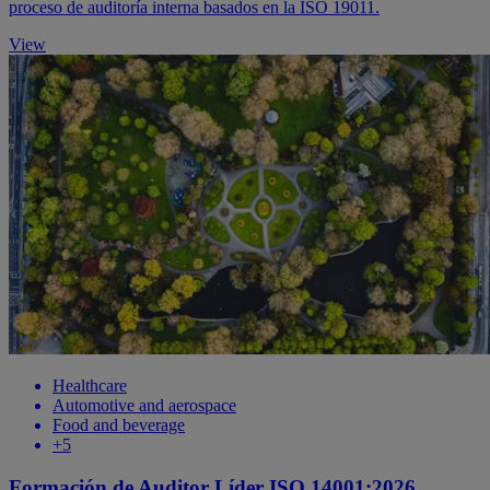
proceso de auditoría interna basados en la ISO 19011.
View
Healthcare
Automotive and aerospace
Food and beverage
+5
Formación de Auditor Líder ISO 14001:2026