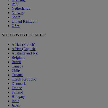
Italy
Netherlands
Norway
Spain
United Kingdom
USA
SITIOS WEB LOCALES:
Africa (French)
Africa (English)
Australia and NZ
Belgium
Brazil
Canada
Chile
Croatia
Czech Republic
Denmark
France
Finland
Hungary
India
Japan