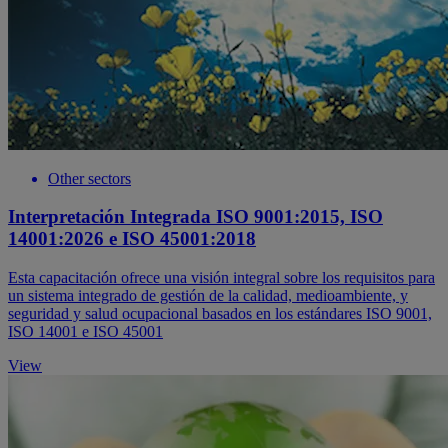
Other sectors
Interpretación Integrada ISO 9001:2015, ISO
14001:2026 e ISO 45001:2018
Esta capacitación ofrece una visión integral sobre los requisitos para
un sistema integrado de gestión de la calidad, medioambiente, y
seguridad y salud ocupacional basados en los estándares ISO 9001,
ISO 14001 e ISO 45001
View