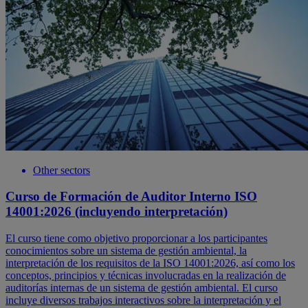
Other sectors
Curso de Formación de Auditor Interno ISO
14001:2026 (incluyendo interpretación)
El curso tiene como objetivo proporcionar a los participantes
conocimientos sobre un sistema de gestión ambiental, la
interpretación de los requisitos de la ISO 14001:2026, así como los
conceptos, principios y técnicas involucradas en la realización de
auditorías internas de un sistema de gestión ambiental. El curso
incluye diversos trabajos interactivos sobre la interpretación y el