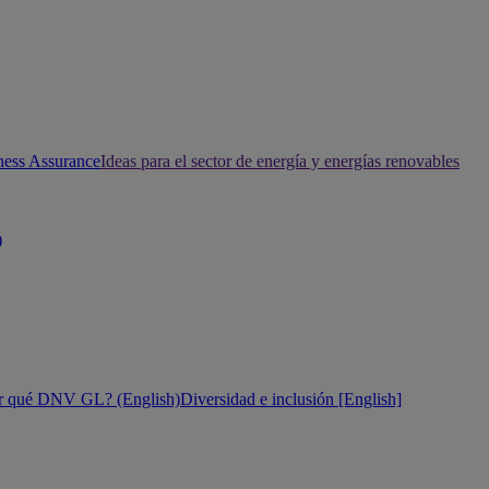
ness Assurance
Ideas para el sector de energía y energías renovables
)
r qué DNV GL? (English)
Diversidad e inclusión [English]