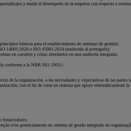
aprendizajes y medir el desempeño de la empresa con respecto a normas 
incipios básicos para el establecimiento de sistemas de gestión;
 ISO 14001:2026 e ISO 45001:2024 (traducida al portugués);
normas en cuestión y cómo abordarlos en una auditoría integrada;
toría conforme a la NBR ISO 19011;
xto de la organización, a las necesidades y expectativas de las partes int
nización, con el fin de crear un sistema que apoye sistemáticamente la 
.
em fornecedores;
nção e/ou gerenciamento do sistema de gestão integrado da organizaçã