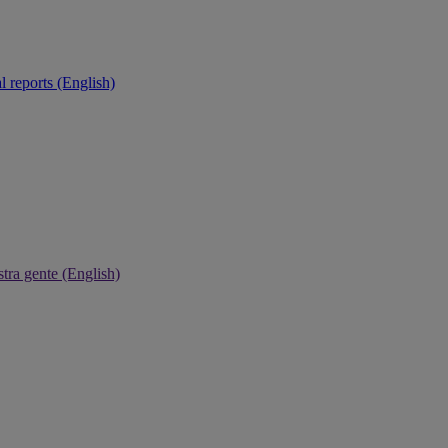
 reports (English)
tra gente (English)