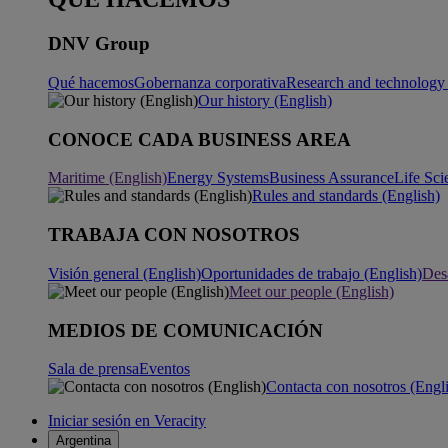
DNV Group
Qué hacemos
Gobernanza corporativa
Research and technology 
Our history (English)
CONOCE CADA BUSINESS AREA
Maritime (English)
Energy Systems
Business Assurance
Life Sci
Rules and standards (English)
TRABAJA CON NOSOTROS
Visión general (English)
Oportunidades de trabajo (English)
Desa
Meet our people (English)
MEDIOS DE COMUNICACIÓN
Sala de prensa
Eventos
Contacta con nosotros (Engl
Iniciar sesión en Veracity
Argentina