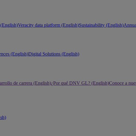
(English)
Veracity data platform (English)
Sustainability (English)
Annual
ences (English)
Digital Solutions (English)
rrollo de carrera (English)
¿Por qué DNV GL? (English)
Conoce a nues
ish)