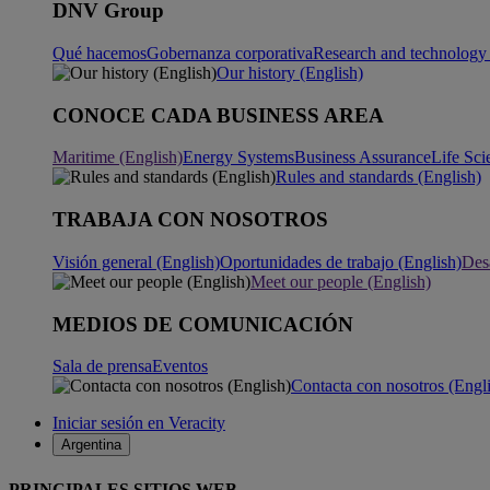
DNV Group
Qué hacemos
Gobernanza corporativa
Research and technology 
Our history (English)
CONOCE CADA BUSINESS AREA
Maritime (English)
Energy Systems
Business Assurance
Life Sci
Rules and standards (English)
TRABAJA CON NOSOTROS
Visión general (English)
Oportunidades de trabajo (English)
Desa
Meet our people (English)
MEDIOS DE COMUNICACIÓN
Sala de prensa
Eventos
Contacta con nosotros (Engl
Iniciar sesión en Veracity
Argentina
PRINCIPALES SITIOS WEB