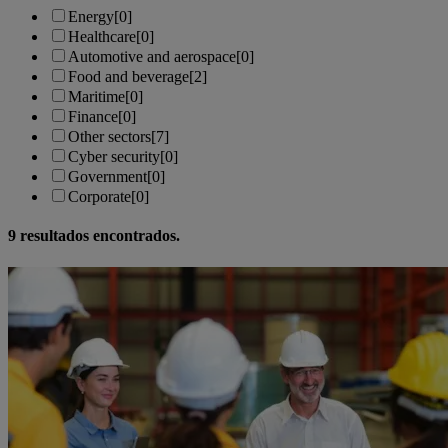
Energy
[0]
Healthcare
[0]
Automotive and aerospace
[0]
Food and beverage
[2]
Maritime
[0]
Finance
[0]
Other sectors
[7]
Cyber security
[0]
Government
[0]
Corporate
[0]
9
resultados encontrados.