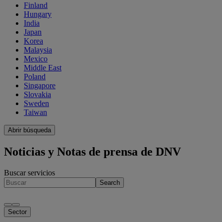
Finland
Hungary
India
Japan
Korea
Malaysia
Mexico
Middle East
Poland
Singapore
Slovakia
Sweden
Taiwan
Abrir búsqueda
Noticias y Notas de prensa de DNV
Buscar servicios
Search
Sector