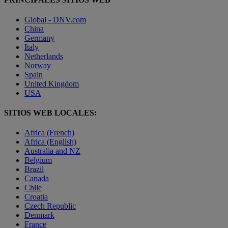
Global - DNV.com
China
Germany
Italy
Netherlands
Norway
Spain
United Kingdom
USA
SITIOS WEB LOCALES:
Africa (French)
Africa (English)
Australia and NZ
Belgium
Brazil
Canada
Chile
Croatia
Czech Republic
Denmark
France