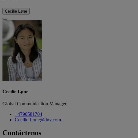
Cecilie Løne
Cecilie Løne
Global Communication Manager
+4790581704
Cecilie.Lone@dnv.com
Contáctenos