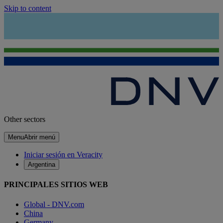
Skip to content
Other sectors
Menu
Abrir menú
Iniciar sesión en Veracity
Argentina
PRINCIPALES SITIOS WEB
Global - DNV.com
China
Germany