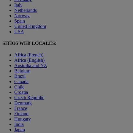
Italy
Netherlands
Norway
Spain
United Kingdom
USA
SITIOS WEB LOCALES:
Africa (French)
Africa (English)
Australia and NZ
Belgium
Brazil
Canada
Chile
Croatia
Czech Republic
Denmark
France
Finland
Hungary
India
Japan