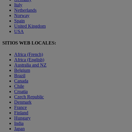
Italy
Netherlands
Norway
Spain
United Kingdom
USA
SITIOS WEB LOCALES:
Africa (French)
Africa (English)
Australia and NZ
Belgium
Brazil
Canada
Chile
Croatia
Czech Republic
Denmark
France
Finland
Hungary
India
Japan