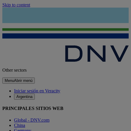
Skip to content
Other sectors
Menu
Abrir menú
Iniciar sesión en Veracity
Argentina
PRINCIPALES SITIOS WEB
Global - DNV.com
China
Germany