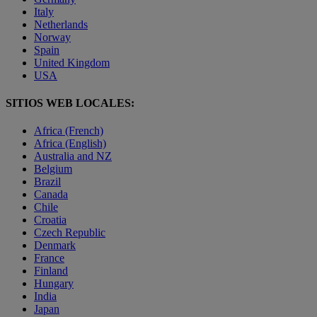
Italy
Netherlands
Norway
Spain
United Kingdom
USA
SITIOS WEB LOCALES:
Africa (French)
Africa (English)
Australia and NZ
Belgium
Brazil
Canada
Chile
Croatia
Czech Republic
Denmark
France
Finland
Hungary
India
Japan