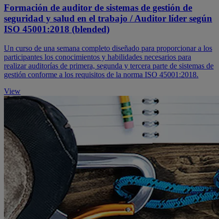
Formación de auditor de sistemas de gestión de
seguridad y salud en el trabajo / Auditor líder según
ISO 45001:2018 (blended)
Un curso de una semana completo diseñado para proporcionar a los
participantes los conocimientos y habilidades necesarios para
realizar auditorías de primera, segunda y tercera parte de sistemas de
gestión conforme a los requisitos de la norma ISO 45001:2018.
View