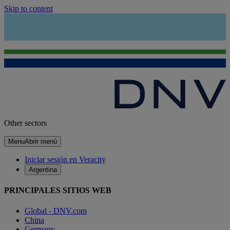
Skip to content
Other sectors
Menu
Abrir menú
Iniciar sesión en Veracity
Argentina
PRINCIPALES SITIOS WEB
Global - DNV.com
China
Germany