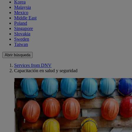
Korea
Malaysia
Mexico
Middle East
Poland
Singapore
Slovakia
Sweden
Taiwan
Abrir búsqueda
Services from DNV
Capacitación en salud y seguridad