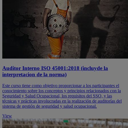
Auditor Interno ISO 45001:2018 (incluyde la
interpretacion de la norma)
Este curso tiene como objetivo proporcionar a los participantes el
conocimiento sobre los conceptos y principios relacionados con la
Seguridad y Salud Ocupacional, los requisitos del SSO, y las
técnicas y prácticas involucradas en la realización de auditorías del
sistema de gestión de seguridad y salud ocupacional.
View