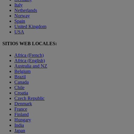
Italy
Netherlands
Norway
Spain
United Kingdom
USA
SITIOS WEB LOCALES:
Africa (French)
Africa (English)
Australia and NZ
Belgium
Brazil
Canada
Chile
Croatia
Czech Republic
Denmark
France
Finland
Hungary
India
Japan