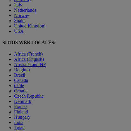
Italy
Netherlands
Norway
Spain
United Kingdom
USA
SITIOS WEB LOCALES:
Africa (French)
Africa (English)
Australia and NZ
Belgium
Brazil
Canada
Chile
Croatia
Czech Republic
Denmark
France
Finland
Hungary
India
Japan