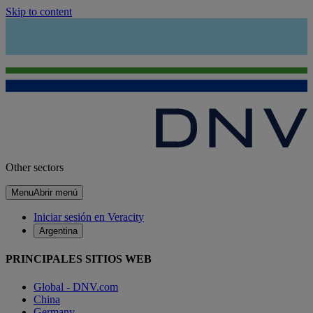
Skip to content
Other sectors
Menu
Abrir menú
Iniciar sesión en Veracity
Argentina
PRINCIPALES SITIOS WEB
Global - DNV.com
China
Germany