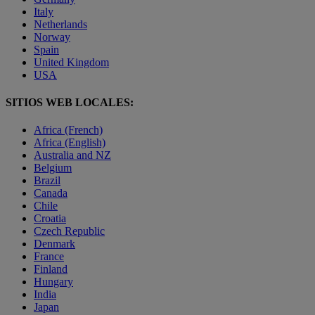
Italy
Netherlands
Norway
Spain
United Kingdom
USA
SITIOS WEB LOCALES:
Africa (French)
Africa (English)
Australia and NZ
Belgium
Brazil
Canada
Chile
Croatia
Czech Republic
Denmark
France
Finland
Hungary
India
Japan