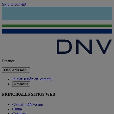
Skip to content
Finance
Menu
Abrir menú
Iniciar sesión en Veracity
Argentina
PRINCIPALES SITIOS WEB
Global - DNV.com
China
Germany