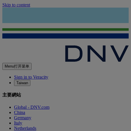
Skip to content
Menu
打开菜单
Sign in to Veracity
Taiwan
主要網站
Global - DNV.com
China
Germany
Italy
Netherlands