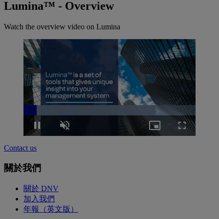
Lumina™ - Overview
Watch the overview video on Lumina
Loaded
:
76.66%
Pause
Unmute
Picture-
Fullscreen
in-
Picture
Contact us
關於我們
關於 DNV
加入我們
年報（英文版）