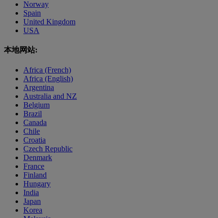
Norway
Spain
United Kingdom
USA
本地网站:
Africa (French)
Africa (English)
Argentina
Australia and NZ
Belgium
Brazil
Canada
Chile
Croatia
Czech Republic
Denmark
France
Finland
Hungary
India
Japan
Korea