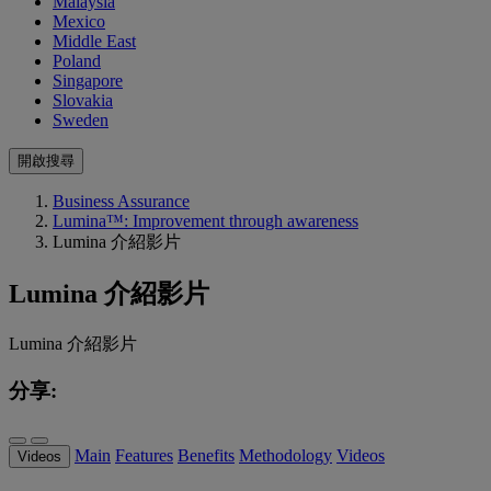
Malaysia
Mexico
Middle East
Poland
Singapore
Slovakia
Sweden
開啟搜尋
Business Assurance
Lumina™: Improvement through awareness
Lumina 介紹影片
Lumina 介紹影片
Lumina 介紹影片
分享:
Main
Features
Benefits
Methodology
Videos
Videos