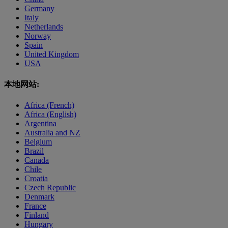
Germany
Italy
Netherlands
Norway
Spain
United Kingdom
USA
本地网站:
Africa (French)
Africa (English)
Argentina
Australia and NZ
Belgium
Brazil
Canada
Chile
Croatia
Czech Republic
Denmark
France
Finland
Hungary