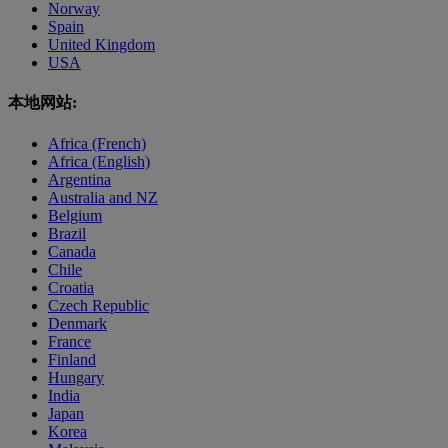
Norway
Spain
United Kingdom
USA
本地网站:
Africa (French)
Africa (English)
Argentina
Australia and NZ
Belgium
Brazil
Canada
Chile
Croatia
Czech Republic
Denmark
France
Finland
Hungary
India
Japan
Korea