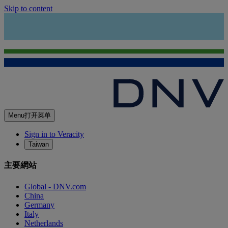
Skip to content
Menu
打开菜单
Sign in to Veracity
Taiwan
主要網站
Global - DNV.com
China
Germany
Italy
Netherlands