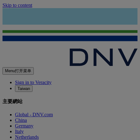
Skip to content
Menu
打开菜单
Sign in to Veracity
Taiwan
主要網站
Global - DNV.com
China
Germany
Italy
Netherlands