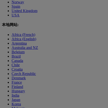
Norway
Spain
United Kingdom
USA
本地网站:
Africa (French)
Africa (English)
Argentina
Australia and NZ
Belgium
Brazil
Canada
Chile
Croatia
Czech Republic
Denmark
France
Finland
Hungary
India
Japan
Korea