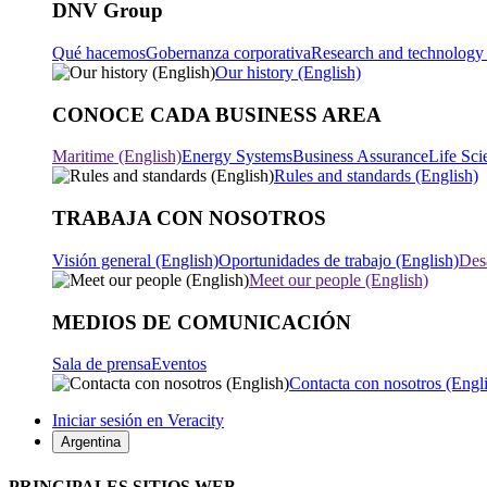
DNV Group
Qué hacemos
Gobernanza corporativa
Research and technology 
Our history (English)
CONOCE CADA BUSINESS AREA
Maritime (English)
Energy Systems
Business Assurance
Life Sci
Rules and standards (English)
TRABAJA CON NOSOTROS
Visión general (English)
Oportunidades de trabajo (English)
Desa
Meet our people (English)
MEDIOS DE COMUNICACIÓN
Sala de prensa
Eventos
Contacta con nosotros (Engl
Iniciar sesión en Veracity
Argentina
PRINCIPALES SITIOS WEB