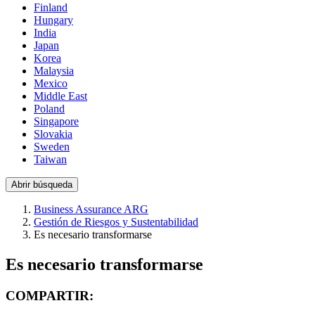
Finland
Hungary
India
Japan
Korea
Malaysia
Mexico
Middle East
Poland
Singapore
Slovakia
Sweden
Taiwan
Abrir búsqueda
Business Assurance ARG
Gestión de Riesgos y Sustentabilidad
Es necesario transformarse
Es necesario transformarse
COMPARTIR: