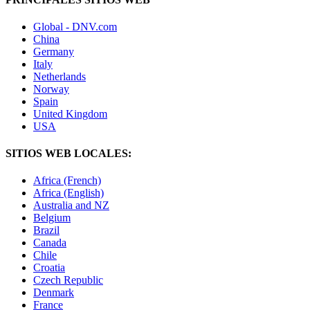
Global - DNV.com
China
Germany
Italy
Netherlands
Norway
Spain
United Kingdom
USA
SITIOS WEB LOCALES:
Africa (French)
Africa (English)
Australia and NZ
Belgium
Brazil
Canada
Chile
Croatia
Czech Republic
Denmark
France