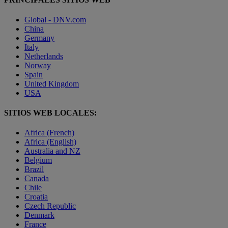
Global - DNV.com
China
Germany
Italy
Netherlands
Norway
Spain
United Kingdom
USA
SITIOS WEB LOCALES:
Africa (French)
Africa (English)
Australia and NZ
Belgium
Brazil
Canada
Chile
Croatia
Czech Republic
Denmark
France