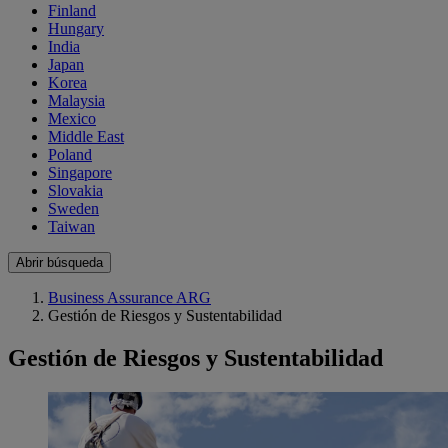
Finland
Hungary
India
Japan
Korea
Malaysia
Mexico
Middle East
Poland
Singapore
Slovakia
Sweden
Taiwan
Abrir búsqueda
Business Assurance ARG
Gestión de Riesgos y Sustentabilidad
Gestión de Riesgos y Sustentabilidad