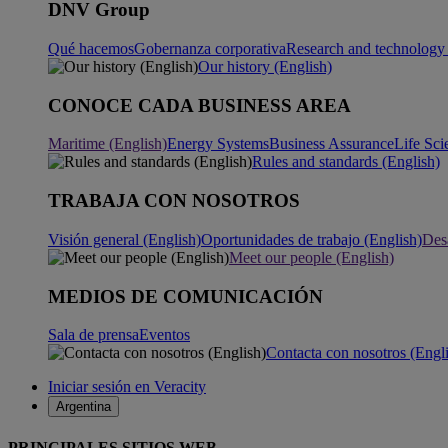
DNV Group
Qué hacemos
Gobernanza corporativa
Research and technology 
Our history (English)
CONOCE CADA BUSINESS AREA
Maritime (English)
Energy Systems
Business Assurance
Life Sci
Rules and standards (English)
TRABAJA CON NOSOTROS
Visión general (English)
Oportunidades de trabajo (English)
Desa
Meet our people (English)
MEDIOS DE COMUNICACIÓN
Sala de prensa
Eventos
Contacta con nosotros (Engl
Iniciar sesión en Veracity
Argentina
PRINCIPALES SITIOS WEB