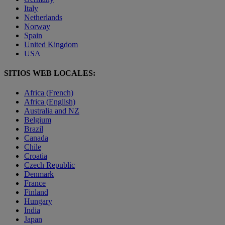
Italy
Netherlands
Norway
Spain
United Kingdom
USA
SITIOS WEB LOCALES:
Africa (French)
Africa (English)
Australia and NZ
Belgium
Brazil
Canada
Chile
Croatia
Czech Republic
Denmark
France
Finland
Hungary
India
Japan