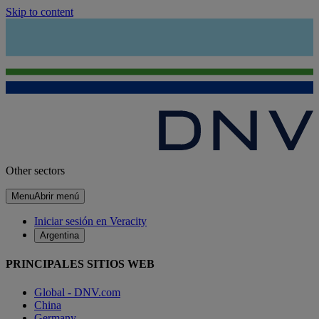
Skip to content
Other sectors
Menu
Abrir menú
Iniciar sesión en Veracity
Argentina
PRINCIPALES SITIOS WEB
Global - DNV.com
China
Germany