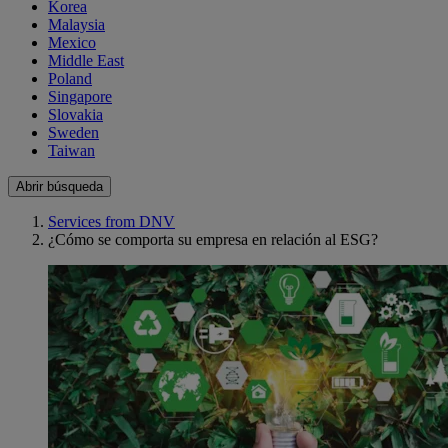
Korea
Malaysia
Mexico
Middle East
Poland
Singapore
Slovakia
Sweden
Taiwan
Abrir búsqueda
Services from DNV
¿Cómo se comporta su empresa en relación al ESG?