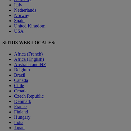
Italy
Netherlands
Norway
Spain
United Kingdom
USA
SITIOS WEB LOCALES:
Africa (French)
Africa (English)
Australia and NZ
Belgium
Brazil
Canada
Chile
Croatia
Czech Republic
Denmark
France
Finland
Hungary
India
Japan