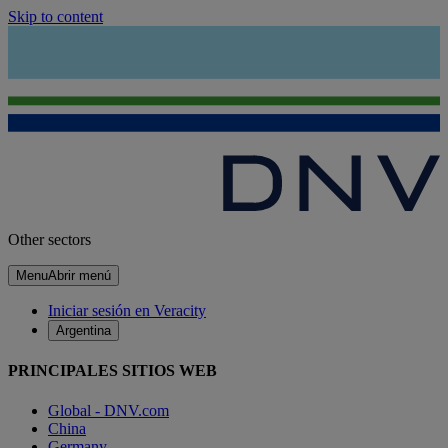
Skip to content
Other sectors
Menu
Abrir menú
Iniciar sesión en Veracity
Argentina
PRINCIPALES SITIOS WEB
Global - DNV.com
China
Germany