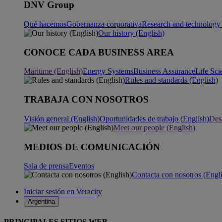
DNV Group
Qué hacemos
Gobernanza corporativa
Research and technology 
Our history (English)
CONOCE CADA BUSINESS AREA
Maritime (English)
Energy Systems
Business Assurance
Life Sci
Rules and standards (English)
TRABAJA CON NOSOTROS
Visión general (English)
Oportunidades de trabajo (English)
Desa
Meet our people (English)
MEDIOS DE COMUNICACIÓN
Sala de prensa
Eventos
Contacta con nosotros (Engl
Iniciar sesión en Veracity
Argentina
PRINCIPALES SITIOS WEB