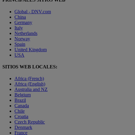
Global - DNV.com
China
Germany
Italy
Netherlands
Norway
Spain
United Kingdom
USA
SITIOS WEB LOCALES:
Africa (French)
Africa (English)
Australia and NZ
Belgium
Brazil
Canada
Chile
Croatia
Czech Republic
Denmark
France