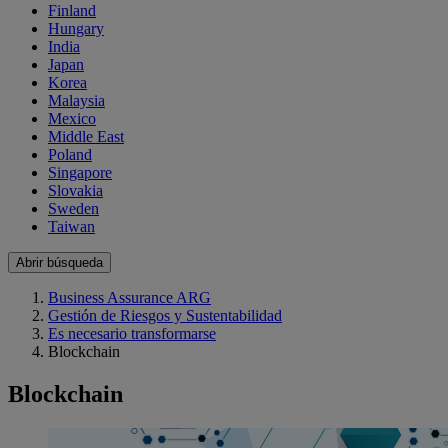
Finland
Hungary
India
Japan
Korea
Malaysia
Mexico
Middle East
Poland
Singapore
Slovakia
Sweden
Taiwan
Abrir búsqueda
Business Assurance ARG
Gestión de Riesgos y Sustentabilidad
Es necesario transformarse
Blockchain
Blockchain