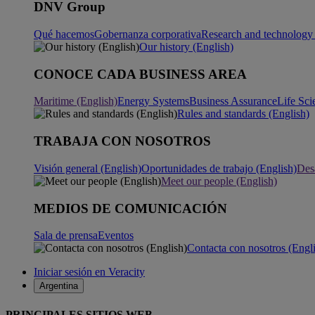
DNV Group
Qué hacemos
Gobernanza corporativa
Research and technology 
Our history (English)
CONOCE CADA BUSINESS AREA
Maritime (English)
Energy Systems
Business Assurance
Life Sci
Rules and standards (English)
TRABAJA CON NOSOTROS
Visión general (English)
Oportunidades de trabajo (English)
Desa
Meet our people (English)
MEDIOS DE COMUNICACIÓN
Sala de prensa
Eventos
Contacta con nosotros (Engl
Iniciar sesión en Veracity
Argentina
PRINCIPALES SITIOS WEB