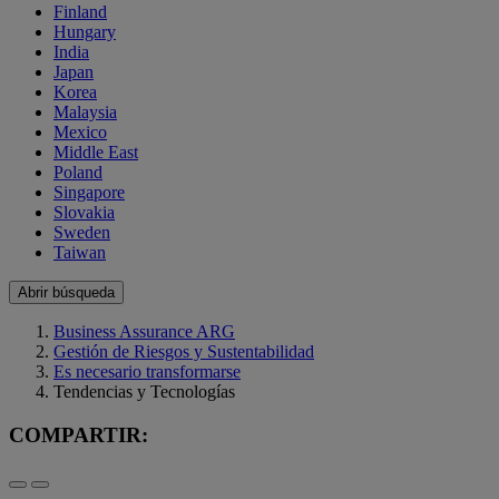
Finland
Hungary
India
Japan
Korea
Malaysia
Mexico
Middle East
Poland
Singapore
Slovakia
Sweden
Taiwan
Abrir búsqueda
Business Assurance ARG
Gestión de Riesgos y Sustentabilidad
Es necesario transformarse
Tendencias y Tecnologías
COMPARTIR: