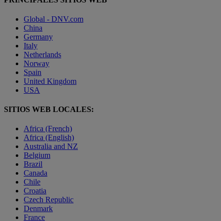
Global - DNV.com
China
Germany
Italy
Netherlands
Norway
Spain
United Kingdom
USA
SITIOS WEB LOCALES:
Africa (French)
Africa (English)
Australia and NZ
Belgium
Brazil
Canada
Chile
Croatia
Czech Republic
Denmark
France