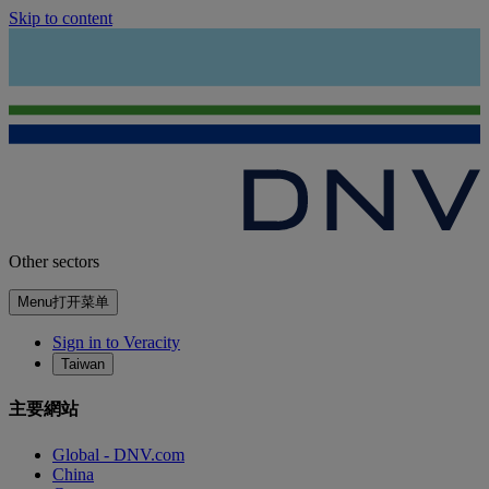
Skip to content
Other sectors
Menu
打开菜单
Sign in to Veracity
Taiwan
主要網站
Global - DNV.com
China