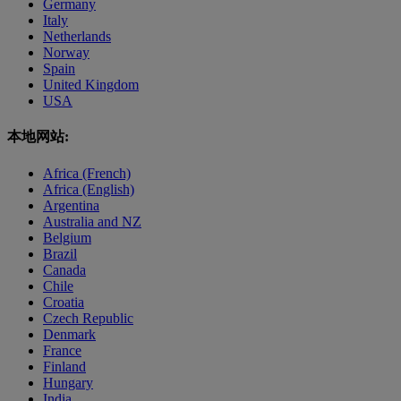
Germany
Italy
Netherlands
Norway
Spain
United Kingdom
USA
本地网站:
Africa (French)
Africa (English)
Argentina
Australia and NZ
Belgium
Brazil
Canada
Chile
Croatia
Czech Republic
Denmark
France
Finland
Hungary
India