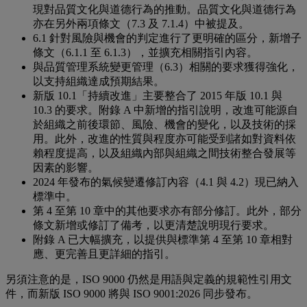
現對品質文化與道德行為的推動。品質文化與道德行為
亦在另外兩項條文（7.3 及 7.1.4）中被提及。
6.1 針對風險與機會的判定進行了更明確的區分，新增子
條文（6.1.1 至 6.1.3），並擴充相關指引內容。
與品質管理系統變更管理（6.3）相關的要求獲得強化，
以支持組織達成預期結果。
新版 10.1「持續改進」主要整合了 2015 年版 10.1 與
10.3 的要求。附錄 A 中新增的指引說明，改進可能源自
於組織之前後環節、風險、機會的變化，以及技術的採
用。此外，改進的性質與程度亦可能受到諸如對資料依
賴程度提高，以及組織內部與組織之間技術整合發展等
因素的影響。
2024 年發布的氣候變遷修訂內容（4.1 與 4.2）現已納入
標準中。
第 4 至第 10 章中的其他要求亦有部分修訂。此外，部分
條文新增或修訂了備考，以更清楚說明現行要求。
附錄 A 已大幅擴充，以提供與標準第 4 至第 10 章相對
應、更完善且更詳細的指引。
另須注意的是，ISO 9000 仍然是用語與定義的規範性引用文
件，而新版 ISO 9000 將與 ISO 9001:2026 同步發布。