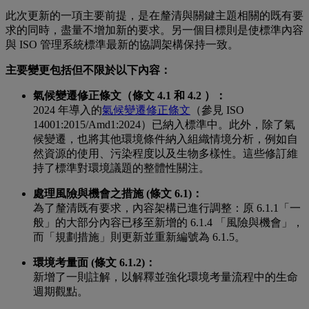
此次更新的一項主要前提，是在釐清與關鍵主題相關的既有要
求的同時，盡量不增加新的要求。另一個目標則是使標準內容
與 ISO 管理系統標準最新的協調架構保持一致。
主要變更包括但不限於以下內容：
氣候變遷修正條文（條文 4.1 和 4.2 ）：
2024 年導入的
氣候變遷修正條文
（參見 ISO
14001:2015/Amd1:2024）已納入標準中。此外，除了氣
候變遷，也將其他環境條件納入組織情境分析，例如自
然資源的使用、污染程度以及生物多樣性。這些修訂維
持了標準對環境議題的整體性關注。
處理風險與機會之措施 (條文 6.1)：
為了釐清既有要求，內容架構已進行調整：原 6.1.1「一
般」的大部分內容已移至新增的 6.1.4 「風險與機會」，
而「規劃措施」則更新並重新編號為 6.1.5。
環境考量面 (條文 6.1.2)：
新增了一則註解，以解釋並強化環境考量流程中的生命
週期觀點。