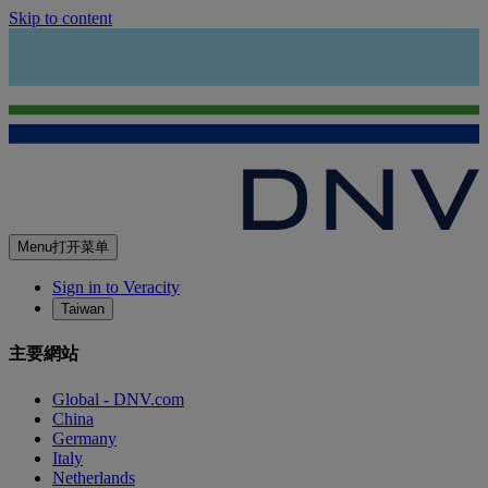
Skip to content
Menu
打开菜单
Sign in to Veracity
Taiwan
主要網站
Global - DNV.com
China
Germany
Italy
Netherlands