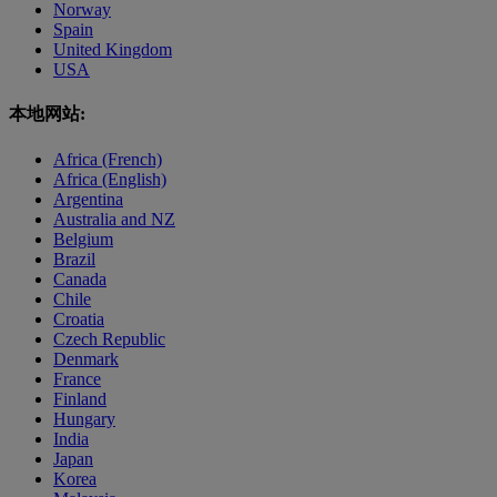
Norway
Spain
United Kingdom
USA
本地网站:
Africa (French)
Africa (English)
Argentina
Australia and NZ
Belgium
Brazil
Canada
Chile
Croatia
Czech Republic
Denmark
France
Finland
Hungary
India
Japan
Korea