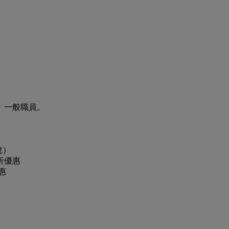
、一般職員。
稅）
折優惠
惠