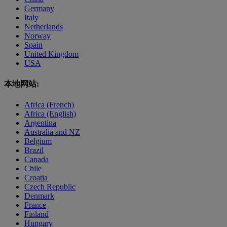
Germany
Italy
Netherlands
Norway
Spain
United Kingdom
USA
本地网站:
Africa (French)
Africa (English)
Argentina
Australia and NZ
Belgium
Brazil
Canada
Chile
Croatia
Czech Republic
Denmark
France
Finland
Hungary