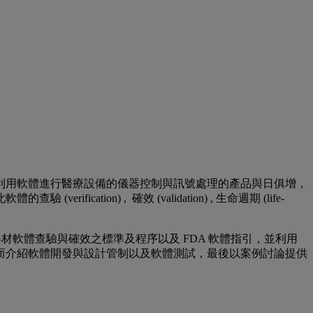
利用軟體進行醫療設備的儀器控制與訊號處理的產品與日俱增，
n) , 確效 (validation) , 生命週期 (life-
再進入醫療器材軟體查驗與確效之標準及程序以及 FDA 軟體指引，並利用
準探討風險管理與軟體確效之關係，繼而介紹軟體開發與設計管制以及軟體測試，最後以案例討論提供