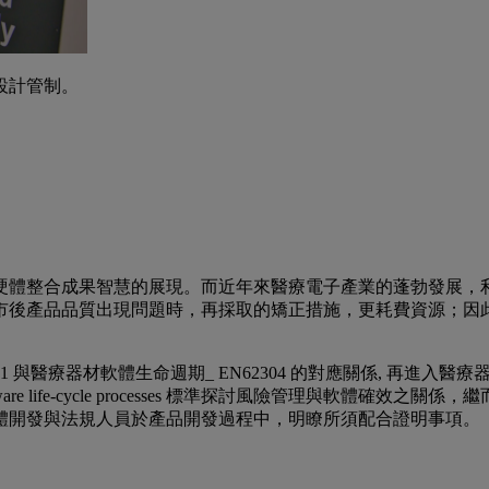
設計管制。
硬體整合成果智慧的展現。而近年來醫療電子產業的蓬勃發展，
題時，再採取的矯正措施，更耗費資源；因此軟體的查驗 (verificatio
SO14971 與醫療器材軟體生命週期_ EN62304 的對應關係, 
ice software - Software life-cycle processes 標
體開發與法規人員於產品開發過程中，明瞭所須配合證明事項。