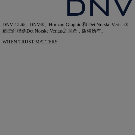
DNV GL®、DNV®、Horizon Graphic 和 Det Norske Veritas®
這些商標係Det Norske Veritas之財產，版權所有。
WHEN TRUST MATTERS