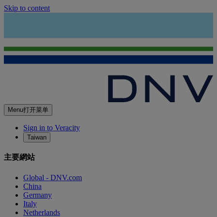
Skip to content
Menu
打开菜单
Sign in to Veracity
Taiwan
主要網站
Global - DNV.com
China
Germany
Italy
Netherlands