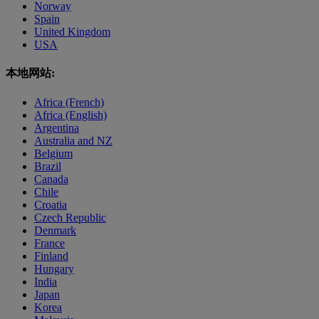
Norway
Spain
United Kingdom
USA
本地网站:
Africa (French)
Africa (English)
Argentina
Australia and NZ
Belgium
Brazil
Canada
Chile
Croatia
Czech Republic
Denmark
France
Finland
Hungary
India
Japan
Korea