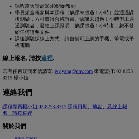
課程當天請於08:40開始報到
學員須全程參與本課程（缺課未超過 1 小時）並通過課
後測驗，方可取得合格證書。缺課未超過 1 小時但未通
過測驗者，發給上課證明；缺課超過 1 小時者，恕不發
給任何證明文件
課後測驗採線上方式，請自備可上網的手機、筆電或平
板電腦
線上報名, 請按
這裡
.
若有任何疑問來信請寄:
ivy.yang@dnv.com
來電請打: 02-8253-
8215 楊小姐
連絡我們
課程專員楊小姐 02-8253-8215
課程日期、地點、及線上報
名，請按這裡
關於我們