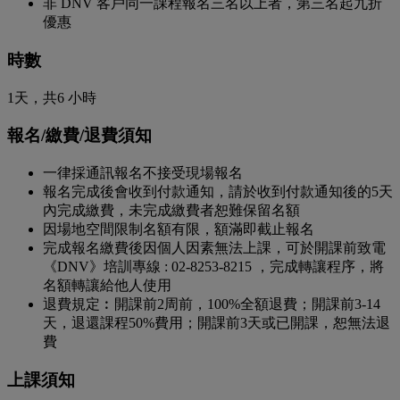
非 DNV 客戶同一課程報名三名以上者，第三名起九折
優惠
時數
1天，共6 小時
報名/繳費/退費須知
一律採通訊報名不接受現場報名
報名完成後會收到付款通知，請於收到付款通知後的5天
內完成繳費，未完成繳費者恕難保留名額
因場地空間限制名額有限，額滿即截止報名
完成報名繳費後因個人因素無法上課，可於開課前致電
《DNV》培訓專線 : 02-8253-8215 ，完成轉讓程序，將
名額轉讓給他人使用
退費規定︰開課前2周前，100%全額退費；開課前3-14
天，退還課程50%費用；開課前3天或已開課，恕無法退
費
上課須知