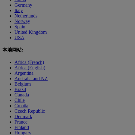
Germany
Italy
Netherlands
Norway
Spain
United Kingdom
USA
本地网站:
Africa (French)
Africa (English)
Argentina
Australia and NZ
Belgium
Brazil
Canada
Chile
Croatia
Czech Republic
Denmark
France
Finland
Hungary