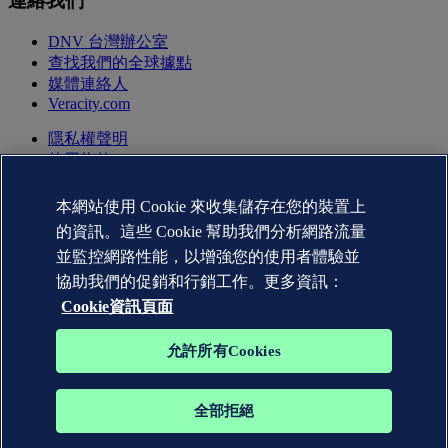
連絡我們
DNV 台灣辦公室
查找我們的全球據點
媒體連絡人
Veracity.com
隱私權聲明
使用條款
版權聲明 © DNV AS 2026
Cookie資訊
本網站使用 Cookie 來收集儲存在您的裝置上
的資訊。這些 Cookie 幫助我們分析網路流量
並監控網路性能，以增強您的使用者體驗並
協助我們的促銷和行銷工作。更多資訊：
Cookie資訊頁面
允許所有Cookies
全部拒絕
DNV GL®、DNV®、Horizon Graphic 和 Det Norske Veritas®