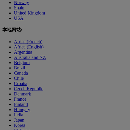
Norway
Spain
United Kingdom
USA
本地网站:
Africa (French)
Africa (English)
Argentina
Australia and NZ
Belgium
Brazil
Canada
Chile
Croatia
Czech Republic
Denmark
France
Finland
Hungary
India
Japan
Korea