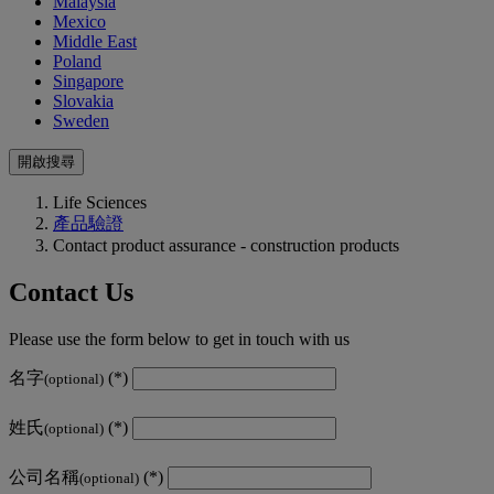
Malaysia
Mexico
Middle East
Poland
Singapore
Slovakia
Sweden
開啟搜尋
Life Sciences
產品驗證
Contact product assurance - construction products
Contact Us
Please use the form below to get in touch with us
名字
(optional)
姓氏
(optional)
公司名稱
(optional)