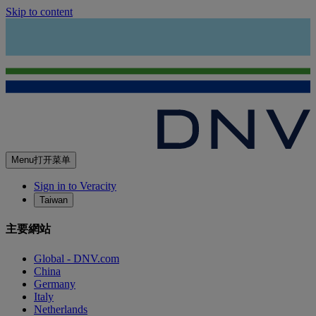
Skip to content
Menu
打开菜单
Sign in to Veracity
Taiwan
主要網站
Global - DNV.com
China
Germany
Italy
Netherlands