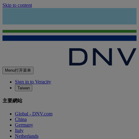
Skip to content
Menu
打开菜单
Sign in to Veracity
Taiwan
主要網站
Global - DNV.com
China
Germany
Italy
Netherlands