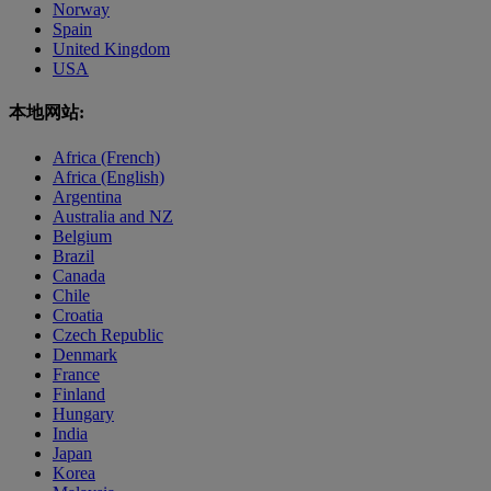
Norway
Spain
United Kingdom
USA
本地网站:
Africa (French)
Africa (English)
Argentina
Australia and NZ
Belgium
Brazil
Canada
Chile
Croatia
Czech Republic
Denmark
France
Finland
Hungary
India
Japan
Korea