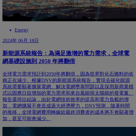
Energy
2024年 06月 18日
新能源系統報告：為滿足激增的電力需求，全球電
網基礎設施到 2050 年將翻倍
全球電力需求預計到2050年將翻倍，因為世界對化石燃料的依
賴正在減少。根據DNV的新能源系統報告，實現去碳化能源
系統需要顯著擴展電網、解決電網壅塞問題以及採用新商業模
式以因應日益增加的電力需求和來自風能與太陽能的發電量。
報告還得出結論，由於電網技術效率的提高和電力負載的增
加，電網擴展不會造成過大經濟壓力，DNV預測，隨著時間
的推移，全球電網費用轉嫁給最終消費者的成本將不會顯著增
加，甚至可能會減少。