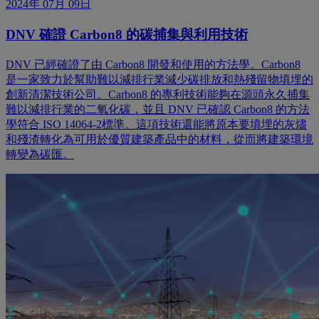
2024年 07月 09日
DNV 確證 Carbon8 的碳捕集與利用技術
DNV 已經確證了由 Carbon8 開發和使用的方法學。Carbon8
是一家致力於幫助難以減排行業減少碳排放和熱殘留物填埋的
創新清潔技術公司。Carbon8 的專利技術能夠在源頭永久捕集
難以減排行業的二氧化碳，並且 DNV 已確認 Carbon8 的方法
學符合 ISO 14064-2標準。這項技術還能將原本要填埋的灰燼
和殘渣轉化為可用於優質建築產品中的材料，從而將建築環境
轉變為碳匯。