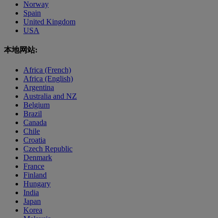
Norway
Spain
United Kingdom
USA
本地网站:
Africa (French)
Africa (English)
Argentina
Australia and NZ
Belgium
Brazil
Canada
Chile
Croatia
Czech Republic
Denmark
France
Finland
Hungary
India
Japan
Korea