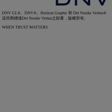
DNV GL®、DNV®、Horizon Graphic 和 Det Norske Veritas®
這些商標係Det Norske Veritas之財產，版權所有。
WHEN TRUST MATTERS