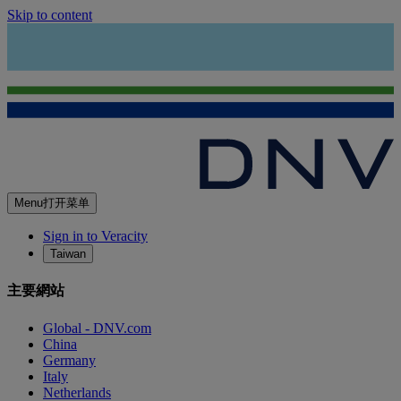
Skip to content
Menu
打开菜单
Sign in to Veracity
Taiwan
主要網站
Global - DNV.com
China
Germany
Italy
Netherlands